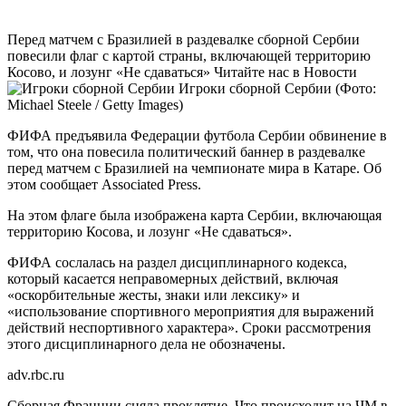
Перед матчем с Бразилией в раздевалке сборной Сербии
повесили флаг с картой страны, включающей территорию
Косово, и лозунг «Не сдаваться»
Читайте нас в Новости
Игроки сборной Сербии
(Фото:
Michael Steele / Getty Images)
ФИФА предъявила Федерации футбола Сербии обвинение в
том, что она повесила политический баннер в раздевалке
перед матчем с Бразилией на чемпионате мира в Катаре. Об
этом сообщает Associated Press.
На этом флаге была изображена карта Сербии, включающая
территорию Косова, и лозунг «Не сдаваться».
ФИФА сослалась на раздел дисциплинарного кодекса,
который касается неправомерных действий, включая
«оскорбительные жесты, знаки или лексику» и
«использование спортивного мероприятия для выражений
действий неспортивного характера». Сроки рассмотрения
этого дисциплинарного дела не обозначены.
adv.rbc.ru
Сборная Франции сняла проклятие. Что происходит на ЧМ в