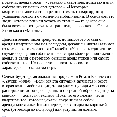
прежних арендаторов», «съезжаю с квартиры, помогаю найти
собственнику новых арендаторов». «Некоторые
квартиросъемщики стали резко съезжать с квартир, когда
услышали новости о частичной мобилизации. В основном это
люди, которые решили уехать из страны — те, у кого еще
была возможность уехать за границу», — рассказала Ольга
Яцевская из «Миэль».
Действительно такой тренд есть, но массового отказа от
аренды квартиры мы не наблюдаем, добавил Никита Налимов
из московского отделения «Этажей». «У нас есть единичные
случаи обращения собственников с просьбой срочной сдачи в
аренду в связи с переездом бывших арендаторов или самих
собственников. Но пока это не носит массового
характера», — сказал эксперт.
Сейчас будет время ожидания, продолжил Роман Бабичев из
«Азубки жилья». «Если вся эта ситуация затянется и будет
вторая волна мобилизации, тогда уже мы увидим массовое
расторжение договоров аренды и очередной вброс квартир на
рынок», — допустил эксперт. Пока, по его словам, часть
квартирантов, которые уехали, сохранили за собой
арендуемое жилье. Кто-то пересдал квартиры на короткий
срок (от месяца до полугода) или уступил знакомым.