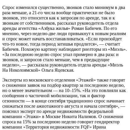
Спрос изменился существенно, звонков стало минимум в два
раза меньше, а 21-го числа вообще практически не было
звонков, это относится как к запросам по аренде, так и к
звонкам от собственников, рассказал руководитель отдела
аренды агентства «Азбука жилья» Роман Бабичев. По его
мнению, через неделю-две люди привыкнут к новым реалиям
и спрос может начать восстанавливаться. «Если произойдет
что-то новое, тогда период затишья продлится», — считает
Бабичев. Похожую картину наблюдают риелторы из «Миэль».
«За последнюю неделю спрос упал примерно в два раза: и
звонков, и запросов стало меньше, чем в предыдущие
неделю», — рассказала руководитель отдела аренды «Миэль
На Николоямской» Ольга Яцевская.
Эксперты из московского отделения «Этажей» также говорят
о снижении заявок на подбор квартир за последнюю неделю,
но о менее значительном — на 10–15%. «На это повлияли как
сообщения о частичной мобилизации, так и фактор
сезонности — в конце сентября традиционно спрос начинает
снижаться после ажиотажного августа и начала сентября», —
пояснил эксперт по аренде недвижимости федеральной
компании «Этажи» в Москве Никита Налимов. О снижении
спроса на 15% за последнюю неделю говорит гендиректор
компании «Территория недвижимости FQF» Ирина