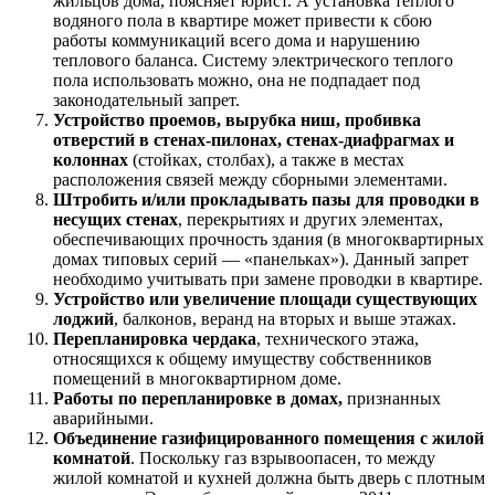
жильцов дома, поясняет юрист. А установка теплого
водяного пола в квартире может привести к сбою
работы коммуникаций всего дома и нарушению
теплового баланса. Систему электрического теплого
пола использовать можно, она не подпадает под
законодательный запрет.
Устройство проемов, вырубка ниш, пробивка
отверстий в стенах-пилонах, стенах-диафрагмах и
колоннах
(стойках, столбах), а также в местах
расположения связей между сборными элементами.
Штробить и/или прокладывать пазы для проводки в
несущих стенах
, перекрытиях и других элементах,
обеспечивающих прочность здания (в многоквартирных
домах типовых серий — «панельках»). Данный запрет
необходимо учитывать при замене проводки в квартире.
Устройство или увеличение площади существующих
лоджий
, балконов, веранд на вторых и выше этажах.
Перепланировка чердака
, технического этажа,
относящихся к общему имуществу собственников
помещений в многоквартирном доме.
Работы по перепланировке в домах,
признанных
аварийными.
Объединение газифицированного помещения с жилой
комнатой
. Поскольку газ взрывоопасен, то между
жилой комнатой и кухней должна быть дверь с плотным