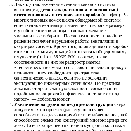
Ликвидация, изменение сечения каналов системы
вентиляции,
демонтаж (частично или полностью)
вентиляционных и технических коробов
(шкафов). Во
многих типовых домах шахта общедомовой системы
естественной вентиляции имеет значительные размеры,
и у собственников иногда возникает желание
уменьшить ее габариты. По словам юриста, подобное
решение повлечет нарушение работы вентиляции в
квартирах соседей. Кроме того, площади шахт и коробов
инженерных коммуникаций относятся к общедомовому
имуществу (п. 1 ст. 36 ЖК РФ), поэтому право
собственности на них не распространяется.
«Теоретически возможно согласовать перепланировку с
использованием свободного пространства
сантехнического шкафа, если это не осложнит
эксплуатацию инженерных сетей дома. Но практика
доказывает чрезвычайную сложность согласования
подобных мероприятий и фактически ставит их под
запрет», — добавила юрист.
Увеличение нагрузки на несущие конструкции
сверх
допустимых по проекту (расчету по несущей
способности, по деформациям) или ослабление несущей
способности элементов конструкций многоквартирного
дома. То есть запрещено выполнять устройство стяжки
или замену материала перегородок на более тяжелые,