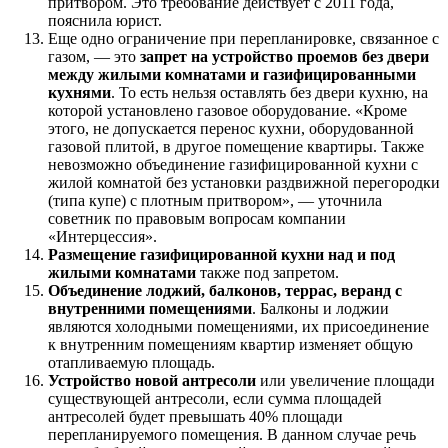
притвором. Это требование действует с 2011 года,
пояснила юрист.
Еще одно ограничение при перепланировке, связанное с
газом, — это
запрет на устройство проемов без двери
между жилыми комнатами и газифицированными
кухнями
. То есть нельзя оставлять без двери кухню, на
которой установлено газовое оборудование. «Кроме
этого, не допускается перенос кухни, оборудованной
газовой плитой, в другое помещение квартиры. Также
невозможно объединение газифицированной кухни с
жилой комнатой без установки раздвижной перегородки
(типа купе) с плотным притвором», — уточнила
советник по правовым вопросам компании
«Интерцессия».
Размещение газифицированной кухни над и под
жилыми комнатами
также под запретом.
Объединение лоджий, балконов, террас, веранд с
внутренними помещениями
. Балконы и лоджии
являются холодными помещениями, их присоединение
к внутренним помещениям квартир изменяет общую
отапливаемую площадь.
Устройство новой антресоли
или увеличение площади
существующей антресоли, если сумма площадей
антресолей будет превышать 40% площади
перепланируемого помещения. В данном случае речь