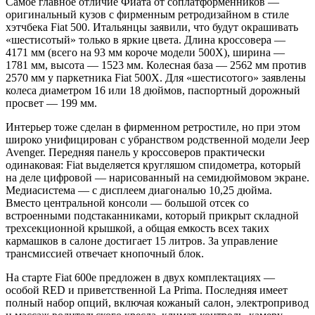
Самое главное отличие Фиата от соплатформенников —
оригинальный кузов с фирменным ретродизайном в стиле
хэтчбека Fiat 500. Итальянцы заявили, что будут окрашивать
«шестисотый» только в яркие цвета. Длина кроссовера —
4171 мм (всего на 93 мм короче модели 500X), ширина —
1781 мм, высота — 1523 мм. Колесная база — 2562 мм против
2570 мм у паркетника Fiat 500X. Для «шестисотого» заявлены
колеса диаметром 16 или 18 дюймов, паспортный дорожный
просвет — 199 мм.
Интерьер тоже сделан в фирменном ретростиле, но при этом
широко унифицирован с убранством родственной модели Jeep
Avenger. Передняя панель у кроссоверов практически
одинаковая: Fiat выделяется кругляшом спидометра, который
на деле цифровой — нарисованный на семидюймовом экране.
Медиасистема — с дисплеем диагональю 10,25 дюйма.
Вместо центральной консоли — большой отсек со
встроенными подстаканниками, который прикрыт складной
трехсекционной крышкой, а общая емкость всех таких
кармашков в салоне достигает 15 литров. За управление
трансмиссией отвечает кнопочный блок.
На старте Fiat 600e предложен в двух комплектациях —
особой RED и приветственной La Prima. Последняя имеет
полный набор опций, включая кожаный салон, электропривод