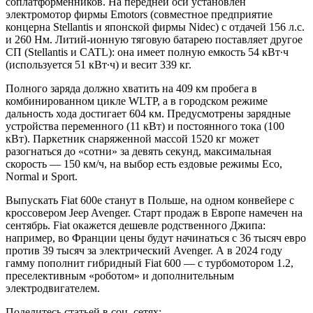
соплатформенников. На передней оси установлен
электромотор фирмы Emotors (совместное предприятие
концерна Stellantis и японской фирмы Nidec) с отдачей 156 л.с.
и 260 Нм. Литий-ионную тяговую батарею поставляет другое
СП (Stellantis и CATL): она имеет полную емкость 54 кВт∙ч
(используется 51 кВт∙ч) и весит 339 кг.
Полного заряда должно хватить на 409 км пробега в
комбинированном цикле WLTP, а в городском режиме
дальность хода достигает 604 км. Предусмотрены зарядные
устройства переменного (11 кВт) и постоянного тока (100
кВт). Паркетник снаряженной массой 1520 кг может
разогнаться до «сотни» за девять секунд, максимальная
скорость — 150 км/ч, на выбор есть ездовые режимы Eco,
Normal и Sport.
Выпускать Fiat 600e станут в Польше, на одном конвейере с
кроссовером Jeep Avenger. Старт продаж в Европе намечен на
сентябрь. Fiat окажется дешевле родственного Джипа:
например, во Франции цены будут начинаться с 36 тысяч евро
против 39 тысяч за электрический Avenger. А в 2024 году
гамму пополнит гибридный Fiat 600 — с турбомотором 1.2,
преселективным «роботом» и дополнительным
электродвигателем.
Поделитесь статьей в соц. сетях: