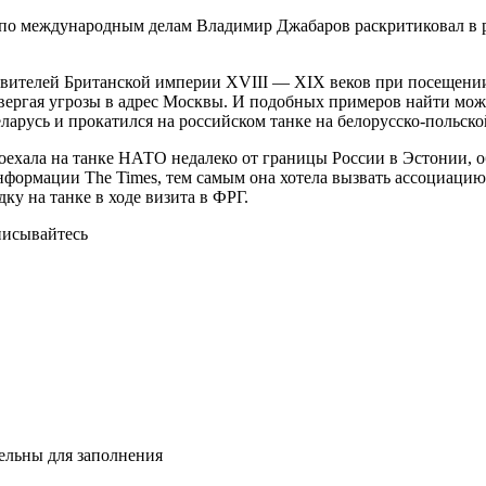
 по международным делам Владимир Джабаров раскритиковал в 
тавителей Британской империи XVIII — XIX веков при посещен
звергая угрозы в адрес Москвы. И подобных примеров найти мож
ларусь и прокатился на российском танке на белорусско-польск
оехала на танке НАТО недалеко от границы России в Эстонии, 
информации The Times, тем самым она хотела вызвать ассоциац
ку на танке в ходе визита в ФРГ.
дписывайтесь
тельны для заполнения