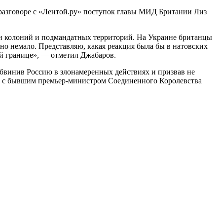
разговоре с «Лентой.ру» поступок главы МИД Британии Лиз
ии колоний и подмандатных территорий. На Украине британцы
но немало. Представляю, какая реакция была бы в натовских
ой границе», — отметил Джабаров.
обвинив Россию в злонамеренных действиях и призвав не
ию с бывшим премьер-министром Соединенного Королевства