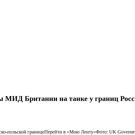
ы МИД Британии на танке у границ Росси
сско-польской границеПерейти в «Мою Ленту»
Фото: UK Governmen