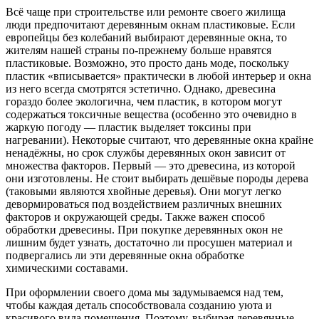
Всё чаще при строительстве или ремонте своего жилища
люди предпочитают деревянным окнам пластиковые. Если
европейцы без колебаний выбирают деревянные окна, то
жителям нашей страны по-прежнему больше нравятся
пластиковые. Возможно, это просто дань моде, поскольку
пластик «вписывается» практически в любой интерьер и окна
из него всегда смотрятся эстетично. Однако, древесина
гораздо более экологична, чем пластик, в котором могут
содержаться токсичные вещества (особенно это очевидно в
жаркую погоду — пластик выделяет токсины при
нагревании). Некоторые считают, что деревянные окна крайне
ненадёжны, но срок службы деревянных окон зависит от
множества факторов. Первый — это древесина, из которой
они изготовлены. Не стоит выбирать дешёвые породы дерева
(таковыми являются хвойные деревья). Они могут легко
девормироваться под воздействием различных внешних
факторов и окружающей среды. Также важен способ
обработки древесины. При покупке деревянных окон не
лишним будет узнать, достаточно ли просушен материал и
подвергались ли эти деревянные окна обработке
химическими составами.
При оформлении своего дома мы задумываемся над тем,
чтобы каждая деталь способствовала созданию уюта и
красивого вида помещения. Поэтому, выбирая деревянные