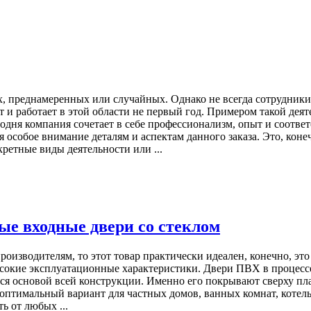
х, преднамеренных или случайных. Однако не всегда сотрудник
ет и работает в этой области не первый год. Примером такой де
дня компания сочетает в себе профессионализм, опыт и соответ
 особое внимание деталям и аспектам данного заказа. Это, коне
ретные виды деятельности или ...
ые входные двери со стеклом
оизводителям, то этот товар практически идеален, конечно, это
ысокие эксплуатационные характеристики. Двери ПВХ в процесс
ся основой всей конструкции. Именно его покрывают сверху пл
 оптимальный вариант для частных домов, ванных комнат, котел
ь от любых ...