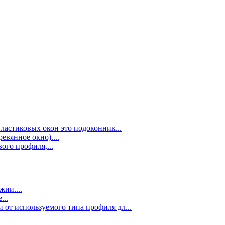
ластиковых окон это подоконник...
евянное окно)....
ого профиля,...
ии....
...
 от используемого типа профиля дл...