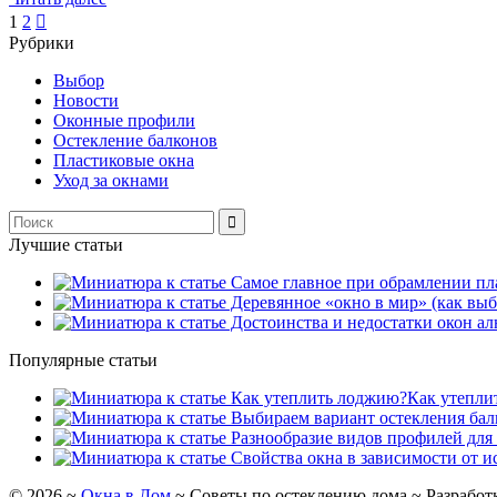
Пагинация
1
2

Рубрики
записей
Выбор
Новости
Оконные профили
Остекление балконов
Пластиковые окна
Уход за окнами
Лучшие статьи
Популярные статьи
Как утепли
©
2026
~
Окна в Дом
~ Советы по остеклению дома ~ Разработ