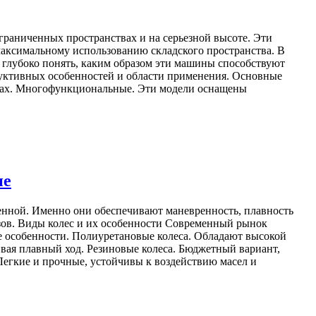
граниченных пространствах и на серьезной высоте. Эти
максимальному использованию складского пространства. В
 глубоко понять, каким образом эти машины способствуют
руктивных особенностей и области применения. Основные
отах. Многофункциональные. Эти модели оснащены
ие
енной. Именно они обеспечивают маневренность, плавность
зов. Виды колес и их особенности Современный рынок
е особенности. Полиуретановые колеса. Обладают высокой
вая плавный ход. Резиновые колеса. Бюджетный вариант,
егкие и прочные, устойчивы к воздействию масел и