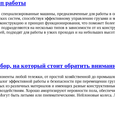
ип работы
о специализированные машины, предназначенные для работы в о
ских систем, способствуя эффективному управлению грузами и 
х конструкцию и принцип функционирования, что поможет более
подразделяются на несколько типов в зависимости от их конст
ей, подходят для работы в узких проходах и на небольших выс
ыбор, на который стоит обратить вниман
мпоненты любой тележки, от простой хозяйственной до промышл
 залог эффективной работы и безопасности при перемещении гру
нных из различных материалов и имеющих разные конструктивны
воздействиям. Хорошо амортизируют неровности пола, обеспечи
 Могут быть литыми или пневматическими. Нейлоновые колеса. Л