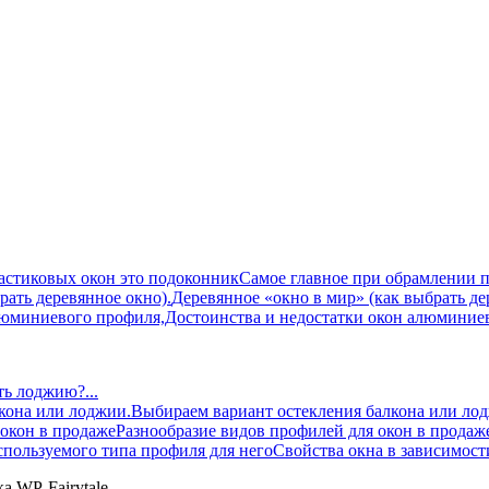
Самое главное при обрамлении п
Деревянное «окно в мир» (как выбрать дер
Достоинства и недостатки окон алюминиев
ть лоджию?...
Выбираем вариант остекления балкона или лодж
Разнообразие видов профилей для окон в продаже
Свойства окна в зависимости
ка
WP-Fairytale