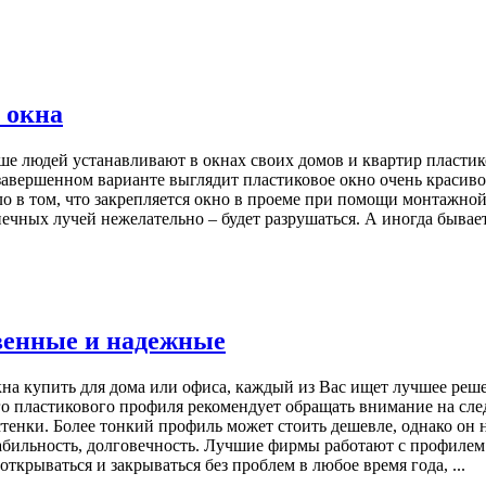
 окна
 людей устанавливают в окнах своих домов и квартир пластиков
 завершенном варианте выглядит пластиковое окно очень красиво
ло в том, что закрепляется окно в проеме при помощи монтажной
ечных лучей нежелательно – будет разрушаться. А иногда бывает 
венные и надежные
на купить для дома или офиса, каждый из Вас ищет лучшее реше
ого пластикового профиля рекомендует обращать внимание на сл
тенки. Более тонкий профиль может стоить дешевле, однако он 
ильность, долговечность. Лучшие фирмы работают с профилем к
рываться и закрываться без проблем в любое время года, ...