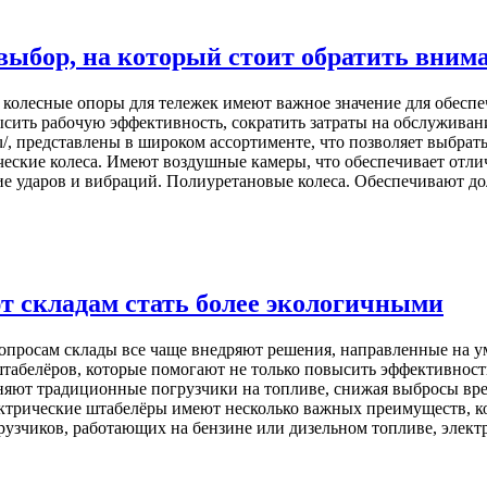
 выбор, на который стоит обратить вним
 колесные опоры для тележек имеют важное значение для обеспе
ть рабочую эффективность, сократить затраты на обслуживание
5.ru/, представлены в широком ассортименте, что позволяет выбр
ческие колеса. Имеют воздушные камеры, что обеспечивает отл
ие ударов и вибраций. Полиуретановые колеса. Обеспечивают дол
т складам стать более экологичными
вопросам склады все чаще внедряют решения, направленные на 
абелёров, которые помогают не только повысить эффективность р
еняют традиционные погрузчики на топливе, снижая выбросы вре
ктрические штабелёры имеют несколько важных преимуществ, к
грузчиков, работающих на бензине или дизельном топливе, элек