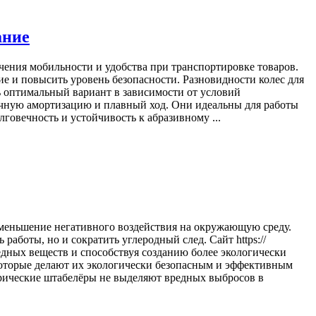
ание
чения мобильности и удобства при транспортировке товаров.
 и повысить уровень безопасности. Разновидности колес для
ать оптимальный вариант в зависимости от условий
ичную амортизацию и плавный ход. Они идеальны для работы
говечность и устойчивость к абразивному ...
уменьшение негативного воздействия на окружающую среду.
аботы, но и сократить углеродный след. Сайт https://
дных веществ и способствуя созданию более экологически
оторые делают их экологически безопасным и эффективным
трические штабелёры не выделяют вредных выбросов в