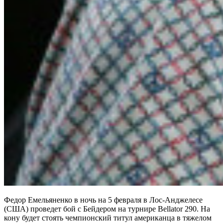
Федор Емельяненко в ночь на 5 февраля в Лос-Анджелесе
(США) проведет бой с Бейдером на турнире Bellator 290. На
кону будет стоять чемпионский титул американца в тяжелом