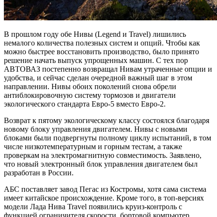
В прошлом году обе Нивы (Legend и Travel) лишились
немалого количества полезных систем и опций. Чтобы как
можно быстрее восстановить производство, было принято
решение начать выпуск упрощенных машин. С тех пор
АВТОВАЗ постепенно возвращал Нивам утраченные опции и
удобства, и сейчас сделан очередной важный шаг в этом
направлении. Нивы обоих поколений снова обрели
антиблокировочную систему тормозов и двигатели
экологического стандарта Евро-5 вместо Евро-2.
Возврат к пятому экологическому классу состоялся благодаря
новому блоку управления двигателем. Нивы с новыми
блоками были подвергнуты полному циклу испытаний, в том
числе низкотемпературным и горным тестам, а также
проверкам на электромагнитную совместимость. Заявлено,
что новый электронный блок управления двигателем был
разработан в России.
АБС поставляет завод Пегас из Костромы, хотя сама система
имеет китайское происхождение. Кроме того, в топ-версиях
модели Лада Нива Travel появились круиз-контроль с
функцией ограничителя скорости, бортовой компьютер,