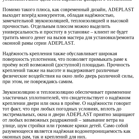
Помимо такого плюса, как современный дизайн, ADEPLAST
выходит вперёд конкурентов, обладая надёжностью,
замечательной звукоизоляцией, теплоизоляцией и высокой
прочностью. Отдельным плюсом можно выделить
универсальность и простоту в установке – клиент не будет
тратить много денег на вызов мастера для установки/ремонта
оконной рамы серии ADEPLAST.
Надёжность крепления также обуславливает широкая
поверхность уплотнения, что позволяет примыкать раме к
проёму всей возможной (доступной) площадью. Прочность
креплений также на высоте и выдерживает различные
физические воздействия на окно либо дверь различной силы,
при этом, не повреждаясь самим.
Звукоизоляцию и теплоизоляцию обеспечивает применение
эластичных уплотнителей, что свидетельствует о надёжном
креплении двери или окна в проёме. О надёжности говорит
тот факт, что при любых погодных условиях, вплоть до
экстремальных, окна и двери ADEPLAST приятно защищают
от любых возможных раздражений – завывание ветра на
улице, шум стройки или громкие крики детей. Само собой
разумеющееся является надёжная водонепроницаемость как
оконных рам, так и креплений для них.