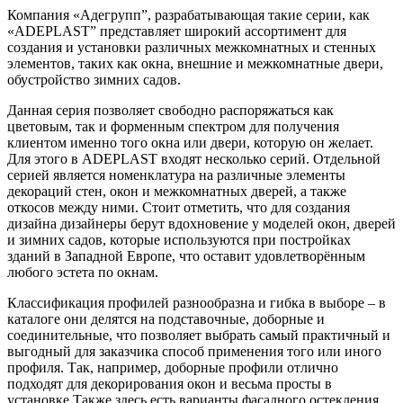
Компания «Адегрупп”, разрабатывающая такие серии, как
«ADEPLAST” представляет широкий ассортимент для
создания и установки различных межкомнатных и стенных
элементов, таких как окна, внешние и межкомнатные двери,
обустройство зимних садов.
Данная серия позволяет свободно распоряжаться как
цветовым, так и форменным спектром для получения
клиентом именно того окна или двери, которую он желает.
Для этого в ADEPLAST входят несколько серий. Отдельной
серией является номенклатура на различные элементы
декораций стен, окон и межкомнатных дверей, а также
откосов между ними. Стоит отметить, что для создания
дизайна дизайнеры берут вдохновение у моделей окон, дверей
и зимних садов, которые используются при постройках
зданий в Западной Европе, что оставит удовлетворённым
любого эстета по окнам.
Классификация профилей разнообразна и гибка в выборе – в
каталоге они делятся на подставочные, доборные и
соединительные, что позволяет выбрать самый практичный и
выгодный для заказчика способ применения того или иного
профиля. Так, например, доборные профили отлично
подходят для декорирования окон и весьма просты в
установке.Также здесь есть варианты фасадного остекления.