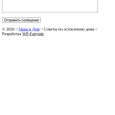
©
2026
~
Окна в Дом
~ Советы по остеклению дома ~
Разработка
WP-Fairytale