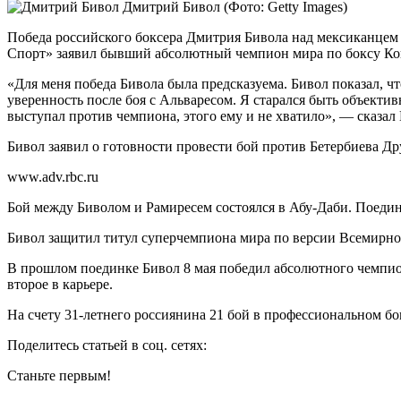
Дмитрий Бивол
(Фото: Getty Images)
Победа российского боксера Дмитрия Бивола над мексиканцем
Спорт» заявил бывший абсолютный чемпион мира по боксу Ко
«Для меня победа Бивола была предсказуема. Бивол показал, чт
уверенность после боя с Альваресом. Я старался быть объектив
выступал против чемпиона, этого ему и не хватило», — сказал
Бивол заявил о готовности провести бой против Бетербиева
Др
www.adv.rbc.ru
Бой между Биволом и Рамиресем состоялся в Абу-Даби. Поедин
Бивол защитил титул суперчемпиона мира по версии Всемирно
В прошлом поединке Бивол 8 мая победил абсолютного чемпиона
второе в карьере.
На счету 31-летнего россиянина 21 бой в профессиональном бок
Поделитесь статьей в соц. сетях:
Станьте первым!