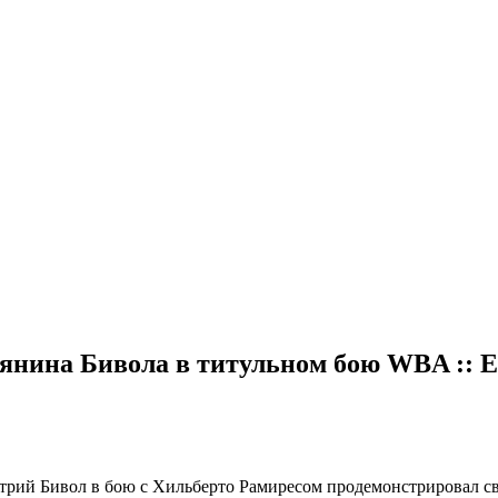
иянина Бивола в титульном бою WBA :: Е
рий Бивол в бою с Хильберто Рамиресом продемонстрировал св