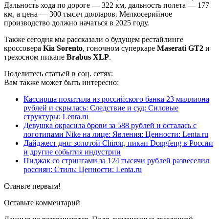
Дальность хода по дороге — 322 км, дальность полета — 177
км, а цена — 300 тысяч долларов. Мелкосерийное
производство должно начаться в 2025 году.
Также сегодня мы рассказали о будущем рестайлинге
кроссовера
Kia Sorento
, гоночном суперкаре
Maserati GT2
и
трехосном пикапе
Brabus XLP
.
Поделитесь статьей в соц. сетях:
Вам также может быть интересно:
Кассирша похитила из российского банка 23 миллиона
рублей и скрылась: Следствие и суд: Силовые
структуры: Lenta.ru
Девушка окрасила брови за 588 рублей и осталась с
логотипами Nike на лице: Явления: Ценности: Lenta.ru
Дайджест дня: золотой Chiron, пикап Dongfeng в России
и другие события индустрии
Пиджак со стрингами за 124 тысячи рублей развеселил
россиян: Стиль: Ценности: Lenta.ru
Станьте первым!
Оставьте комментарий