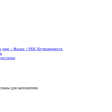
 даче :: Жилье :: РБК Недвижимость
ки
едостатки
тельны для заполнения