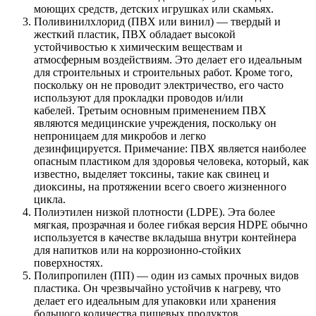
моющих средств, детских игрушках или скамьях.
Поливинилхлорид (ПВХ или винил) — твердый и
жесткий пластик, ПВХ обладает высокой
устойчивостью к химическим веществам и
атмосферным воздействиям. Это делает его идеальным
для строительных и строительных работ. Кроме того,
поскольку он не проводит электричество, его часто
используют для прокладки проводов и/или
кабелей. Третьим основным применением ПВХ
являются медицинские учреждения, поскольку он
непроницаем для микробов и легко
дезинфицируется. Примечание: ПВХ является наиболее
опасным пластиком для здоровья человека, который, как
известно, выделяет токсины, такие как свинец и
диоксины, на протяжении всего своего жизненного
цикла.
Полиэтилен низкой плотности (LDPE). Эта более
мягкая, прозрачная и более гибкая версия HDPE обычно
используется в качестве вкладыша внутри контейнера
для напитков или на коррозионно-стойких
поверхностях.
Полипропилен (ПП) — один из самых прочных видов
пластика. Он чрезвычайно устойчив к нагреву, что
делает его идеальным для упаковки или хранения
большого количества пищевых продуктов,