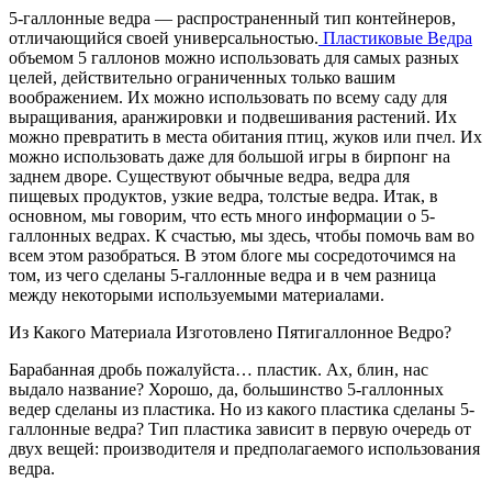
5-галлонные ведра — распространенный тип контейнеров,
отличающийся своей универсальностью.
Пластиковые Ведра
объемом 5 галлонов можно использовать для самых разных
целей, действительно ограниченных только вашим
воображением. Их можно использовать по всему саду для
выращивания, аранжировки и подвешивания растений. Их
можно превратить в места обитания птиц, жуков или пчел. Их
можно использовать даже для большой игры в бирпонг на
заднем дворе. Существуют обычные ведра, ведра для
пищевых продуктов, узкие ведра, толстые ведра. Итак, в
основном, мы говорим, что есть много информации о 5-
галлонных ведрах. К счастью, мы здесь, чтобы помочь вам во
всем этом разобраться. В этом блоге мы сосредоточимся на
том, из чего сделаны 5-галлонные ведра и в чем разница
между некоторыми используемыми материалами.
Из Какого Материала Изготовлено Пятигаллонное Ведро?
Барабанная дробь пожалуйста… пластик. Ах, блин, нас
выдало название? Хорошо, да, большинство 5-галлонных
ведер сделаны из пластика. Но из какого пластика сделаны 5-
галлонные ведра? Тип пластика зависит в первую очередь от
двух вещей: производителя и предполагаемого использования
ведра.