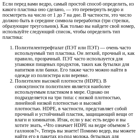
Если перед вами ведро, самый простой способ определить, из
какого пластика оно сделано, — это перевернуть ведро и
посмотреть на число от 1 до 7 на дне. В частности, это число
должно быть в середине символа переработки (три стрелки,
образующие треугольник). Как только вы найдете свой номер,
используйте следующий список, чтобы определить тип
пластика:
Полиэтилентерефталат (ПЭТ или ПЭТ) — очень часто
используемый тип пластика. Он легкий, прочный и, как
правило, прозрачный. ПЭТ часто используется для
упаковки пищевых продуктов, таких как бутылки для
напитков или банки. Его также часто можно найти в
одежде из полиэстера или веревке.
Полиэтилен высокой плотности (HDPE). В
совокупности полиэтилен является наиболее
используемым пластиком в мире. Однако он
подразделяется на три типа: с низкой плотностью,
линейной низкой плотностью и высокой
плотностью. HDPE, в частности, представляет собой
прочный и устойчивый пластик, защищающий вещи от
влаги и химикатов. Итак, если у вас есть ведро и вы
хотите знать, «Что означает HDPE на ведре объемом 5
галлонов?», Теперь вы знаете! Помимо ведер, вы можете
найти его в пакетах из-под молока, бутылках для