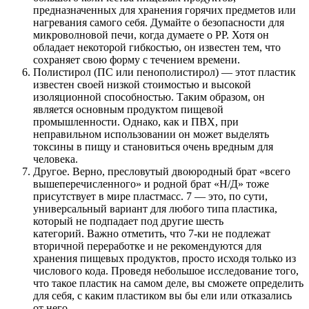
предназначенных для хранения горячих предметов или
нагревания самого себя. Думайте о безопасности для
микроволновой печи, когда думаете о PP. Хотя он
обладает некоторой гибкостью, он известен тем, что
сохраняет свою форму с течением времени.
Полистирол (ПС или пенополистирол) — этот пластик
известен своей низкой стоимостью и высокой
изоляционной способностью. Таким образом, он
является основным продуктом пищевой
промышленности. Однако, как и ПВХ, при
неправильном использовании он может выделять
токсины в пищу и становиться очень вредным для
человека.
Другое. Верно, пресловутый двоюродный брат «всего
вышеперечисленного» и родной брат «Н/Д» тоже
присутствует в мире пластмасс. 7 — это, по сути,
универсальный вариант для любого типа пластика,
который не подпадает под другие шесть
категорий. Важно отметить, что 7-ки не подлежат
вторичной переработке и не рекомендуются для
хранения пищевых продуктов, просто исходя только из
числового кода. Проведя небольшое исследование того,
что такое пластик на самом деле, вы сможете определить
для себя, с каким пластиком вы бы ели или отказались
от него.