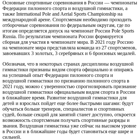
Основные спортивные соревнования в России — чемпионаты
Федерации пилонного спорта и воздушной гимнастики, а
также International Pole and Aerial Sports Championship на
международной арене. Спортсменам необходимо проходить
отборочные соревнования по федеральным округам, где по
итогам определяется допуск на чемпионат России Pole Sports
Russia. По результатам чемпионата России формируется
сборная для участия в чемпионате мира. В 2021 году Россию
на чемпионате мира представляла команда из 27 спортсменов,
завоевавших 3 золотых, 3 серебряных и 6 бронзовых медалей.
Обозначая, что в некоторых странах дисциплины воздушной
гимнастики признаны видом спорта официально и опираясь
на успешный опыт Федерации пилонного спорта и
воздушной гимнастики по признанию пилонного спорта в
2021 году, можно с уверенностью спрогнозировать признание
воздушной гимнастики официальным видом спорта в России
в ближайшее время. Развитие воздушной гимнастики для
детей и взрослых пойдет еще более быстрыми шагами: будут
обучаться больше тренеров, специалистов и спортивных
судей, больше секций для занятий станет доступно, откроется
возможность спортсменам получать спортивные разряды и
звания. Воздушная гимнастика уже сейчас на высоком уровне
в России и в ближайшие годы будет становиться еще шире и
сильней.