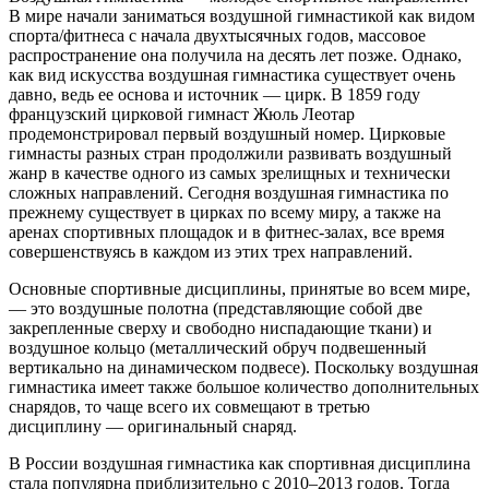
В мире начали заниматься воздушной гимнастикой как видом
спорта/фитнеса с начала двухтысячных годов, массовое
распространение она получила на десять лет позже. Однако,
как вид искусства воздушная гимнастика существует очень
давно, ведь ее основа и источник — цирк. В 1859 году
французский цирковой гимнаст Жюль Леотар
продемонстрировал первый воздушный номер. Цирковые
гимнасты разных стран продолжили развивать воздушный
жанр в качестве одного из самых зрелищных и технически
сложных направлений. Сегодня воздушная гимнастика по
прежнему существует в цирках по всему миру, а также на
аренах спортивных площадок и в фитнес-залах, все время
совершенствуясь в каждом из этих трех направлений.
Основные спортивные дисциплины, принятые во всем мире,
— это воздушные полотна (представляющие собой две
закрепленные сверху и свободно ниспадающие ткани) и
воздушное кольцо (металлический обруч подвешенный
вертикально на динамическом подвесе). Поскольку воздушная
гимнастика имеет также большое количество дополнительных
снарядов, то чаще всего их совмещают в третью
дисциплину — оригинальный снаряд.
В России воздушная гимнастика как спортивная дисциплина
стала популярна приблизительно с 2010–2013 годов. Тогда