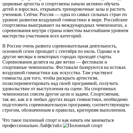
цирковые артисты и спортсмены начали активно обучать
детей и взрослых, открывать тренировочные залы и растить
учеников. Сейчас Россия — одна из самых сильных стран по
уровню развития воздушной гимнастики в мире. Российские
спортсмены выигрывают на международных чемпионатах, а
соревнования внутри страны известны высочайшим уровнем
мастерства участников всех категорий.
В России очень развита соревновательная деятельность,
основной сезон проходит с сентября по июль. Однако и в
другие месяцы в некоторых городах проходят старты.
Соревнования делятся на две ветки — фестивали и
спортивные чемпионаты. Фестивали базируются на истоках
воздушной гимнастики как искусства. Там участвуют
гимнасты для того, чтобы раскрыть артистизм,
поэкспериментировать над своей программой, получить
удовольствие от выступления на сцене. На спортивных
чемпионатах совсем другие цели и задачи. Спортсменам,
так же, как и в любых других видах гимнастики, необходимо
подготовить соревновательную программу, соответствующую
строгим, обозначенным в правилах, критериям выполнения.
Что такое пилонный спорт и как начать им заниматься
профессионально
Лайфстайл