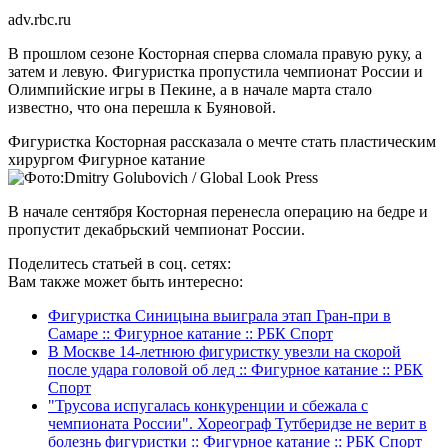
adv.rbc.ru
В прошлом сезоне Косторная сперва сломала правую руку, а
затем и левую. Фигуристка пропустила чемпионат России и
Олимпийские игры в Пекине, а в начале марта стало
известно, что она перешла к Буяновой.
Фигуристка Косторная рассказала о мечте стать пластическим
хирургом
Фигурное катание
В начале сентября Косторная перенесла операцию на бедре и
пропустит декабрьский чемпионат России.
Поделитесь статьей в соц. сетях:
Вам также может быть интересно:
Фигуристка Синицына выиграла этап Гран-при в
Самаре :: Фигурное катание :: РБК Спорт
В Москве 14-летнюю фигуристку увезли на скорой
после удара головой об лед :: Фигурное катание :: РБК
Спорт
"Трусова испугалась конкуренции и сбежала с
чемпионата России". Хореограф Тутберидзе не верит в
болезнь фигуристки :: Фигурное катание :: РБК Спорт