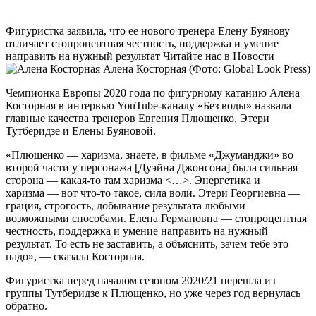
Фигуристка заявила, что ее нового тренера Елену Буянову
отличает стопроцентная честность, поддержка и умение
направить на нужный результат
Читайте нас в Новости
Алена Косторная
(Фото: Global Look Press)
Чемпионка Европы 2020 года по фигурному катанию Алена
Косторная в интервью YouTube-каналу «Без воды» назвала
главные качества тренеров Евгения Плющенко, Этери
Тутберидзе и Елены Буяновой.
«Плющенко — харизма, знаете, в фильме «Джуманджи» во
второй части у персонажа [Дуэйна Джонсона] была сильная
сторона — какая-то там харизма <…>. Энергетика и
харизма — вот что-то такое, сила воли. Этери Георгиевна —
грация, строгость, добывание результата любыми
возможными способами. Елена Германовна — стопроцентная
честность, поддержка и умение направить на нужный
результат. То есть не заставить, а объяснить, зачем тебе это
надо», — сказала Косторная.
Фигуристка перед началом сезоном 2020/21 перешла из
группы Тутберидзе к Плющенко, но уже через год вернулась
обратно.