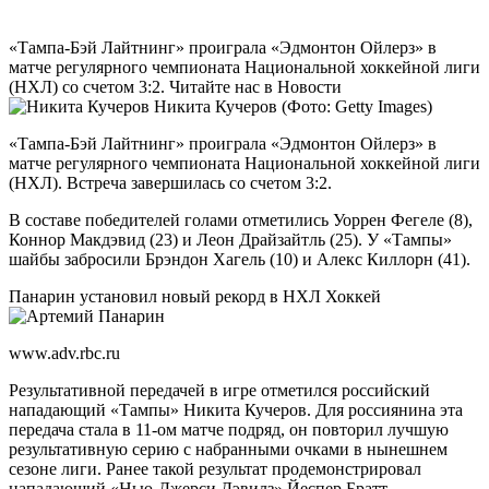
«Тампа-Бэй Лайтнинг» проиграла «Эдмонтон Ойлерз» в
матче регулярного чемпионата Национальной хоккейной лиги
(НХЛ) со счетом 3:2.
Читайте нас в Новости
Никита Кучеров
(Фото: Getty Images)
«Тампа-Бэй Лайтнинг» проиграла «Эдмонтон Ойлерз» в
матче регулярного чемпионата Национальной хоккейной лиги
(НХЛ). Встреча завершилась со счетом 3:2.
В составе победителей голами отметились Уоррен Фегеле (8),
Коннор Макдэвид (23) и Леон Драйзайтль (25). У «Тампы»
шайбы забросили Брэндон Хагель (10) и Алекс Киллорн (41).
Панарин установил новый рекорд в НХЛ
Хоккей
www.adv.rbc.ru
Результативной передачей в игре отметился российский
нападающий «Тампы» Никита Кучеров. Для россиянина эта
передача стала в 11-ом матче подряд, он повторил лучшую
результативную серию с набранными очками в нынешнем
сезоне лиги. Ранее такой результат продемонстрировал
нападающий «Нью-Джерси Дэвилз» Йеспер Братт.