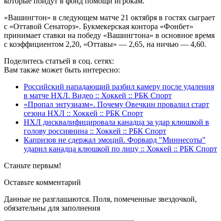
которые пойдут в фонд помощи игрокам.
«Вашингтон» в следующем матче 21 октября в гостях сыграет
с «Оттавой Сенаторз». Букмекерская контора «Фонбет»
принимает ставки на победу «Вашингтона» в основное время
с коэффициентом 2,20, «Оттавы» — 2,65, на ничью — 4,60.
Поделитесь статьей в соц. сетях:
Вам также может быть интересно:
Российский нападающий разбил камеру после удаления
в матче НХЛ. Видео :: Хоккей :: РБК Спорт
«Пропал энтузиазм». Почему Овечкин провалил старт
сезона НХЛ :: Хоккей :: РБК Спорт
НХЛ дисквалифицировала канадца за удар клюшкой в
голову россиянина :: Хоккей :: РБК Спорт
Капризов не сдержал эмоций. Форвард "Миннесоты"
ударил канадца клюшкой по лицу :: Хоккей :: РБК Спорт
Станьте первым!
Оставьте комментарий
Данные не разглашаются. Поля, помеченные звездочкой,
обязательны для заполнения