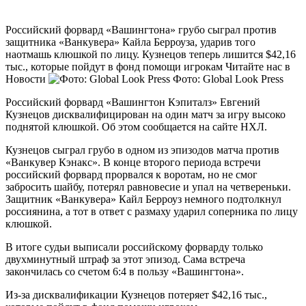
Российский форвард «Вашингтона» грубо сыграл против
защитника «Ванкувера» Кайла Берроуза, ударив того
наотмашь клюшкой по лицу. Кузнецов теперь лишится $42,16
тыс., которые пойдут в фонд помощи игрокам
Читайте нас в
Новости
Фото: Global Look Press
Российский форвард «Вашингтон Кэпиталз» Евгений
Кузнецов дисквалифицирован на один матч за игру высоко
поднятой клюшкой. Об этом сообщается на сайте НХЛ.
Кузнецов сыграл грубо в одном из эпизодов матча против
«Ванкувер Кэнакс». В конце второго периода встречи
российский форвард прорвался к воротам, но не смог
забросить шайбу, потерял равновесие и упал на четвереньки.
Защитник «Ванкувера» Кайл Берроуз немного подтолкнул
россиянина, а тот в ответ с размаху ударил соперника по лицу
клюшкой.
В итоге судьи выписали российскому форварду только
двухминутный штраф за этот эпизод. Сама встреча
закончилась со счетом 6:4 в пользу «Вашингтона».
Из-за дисквалификации Кузнецов потеряет $42,16 тыс.,