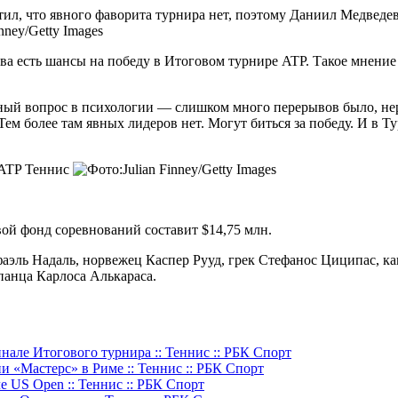
л, что явного фаворита турнира нет, поэтому Даниил Медведев
inney/Getty Images
ва есть шансы на победу в Итоговом турнире ATP. Такое мнен
вный вопрос в психологии — слишком много перерывов было, нер
ем более там явных лидеров нет. Могут биться за победу. И в Ту
 ATP
Теннис
вой фонд соревнований составит $14,75 млн.
фаэль Надаль, норвежец Каспер Рууд, грек Стефанос Циципас, 
панца Карлоса Алькараса.
але Итогового турнира :: Теннис :: РБК Спорт
и «Мастерс» в Риме :: Теннис :: РБК Спорт
 US Open :: Теннис :: РБК Спорт