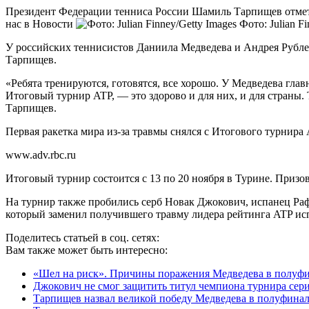
Президент Федерации тенниса России Шамиль Тарпищев отмети
нас в Новости
Фото: Julian F
У российских теннисистов Даниила Медведева и Андрея Рубле
Тарпищев.
«Ребята тренируются, готовятся, все хорошо. У Медведева гла
Итоговый турнир ATP, — это здорово и для них, и для страны. Т
Тарпищев.
Первая ракетка мира из-за травмы снялся с Итогового турнира
www.adv.rbc.ru
Итоговый турнир состоится с 13 по 20 ноября в Турине. Призо
На турнир также пробились серб Новак Джокович, испанец Ра
который заменил получившего травму лидера рейтинга ATP ис
Поделитесь статьей в соц. сетях:
Вам также может быть интересно:
«Шел на риск». Причины поражения Медведева в полуфин
Джокович не смог защитить титул чемпиона турнира сери
Тарпищев назвал великой победу Медведева в полуфинале