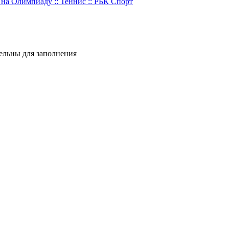
на Олимпиаду :: Теннис :: РБК Спорт
тельны для заполнения