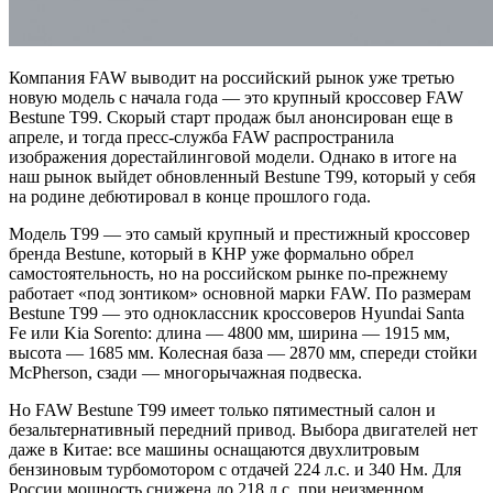
Компания FAW выводит на российский рынок уже третью
новую модель с начала года — это крупный кроссовер FAW
Bestune T99. Скорый старт продаж был анонсирован еще в
апреле, и тогда пресс-служба FAW распространила
изображения дорестайлинговой модели. Однако в итоге на
наш рынок выйдет обновленный Bestune T99, который у себя
на родине дебютировал в конце прошлого года.
Модель T99 — это самый крупный и престижный кроссовер
бренда Bestune, который в КНР уже формально обрел
самостоятельность, но на российском рынке по-прежнему
работает «под зонтиком» основной марки FAW. По размерам
Bestune T99 — это одноклассник кроссоверов Hyundai Santa
Fe или Kia Sorento: длина — 4800 мм, ширина — 1915 мм,
высота — 1685 мм. Колесная база — 2870 мм, спереди стойки
McPherson, сзади — многорычажная подвеска.
Но FAW Bestune T99 имеет только пятиместный салон и
безальтернативный передний привод. Выбора двигателей нет
даже в Китае: все машины оснащаются двухлитровым
бензиновым турбомотором с отдачей 224 л.с. и 340 Нм. Для
России мощность снижена до 218 л.с. при неизменном