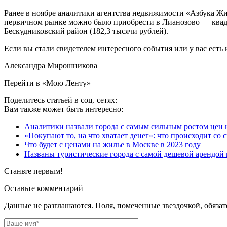
Ранее в ноябре аналитики агентства недвижимости «Азбука Ж
первичном рынке можно было приобрести в Лианозово — квадра
Бескудниковский район (182,3 тысячи рублей).
Если вы стали свидетелем интересного события или у вас есть 
Александра Мирошникова
Перейти в «Мою Ленту»
Поделитесь статьей в соц. сетях:
Вам также может быть интересно:
Аналитики назвали города с самым сильным ростом цен н
«Покупают то, на что хватает денег»: что происходит со
Что будет с ценами на жилье в Москве в 2023 году
Названы туристические города с самой дешевой арендой 
Станьте первым!
Оставьте комментарий
Данные не разглашаются. Поля, помеченные звездочкой, обяза