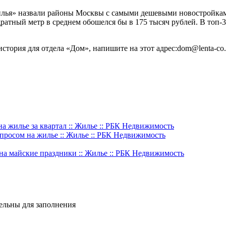
илья» назвали районы Москвы с самыми дешевыми новостройками
тный метр в среднем обошелся бы в 175 тысяч рублей. В топ-3
история для отдела «Дом», напишите на этот адрес:
dom@lenta-co.
а жилье за квартал :: Жилье :: РБК Недвижимость
 спросом на жилье :: Жилье :: РБК Недвижимость
на майские праздники :: Жилье :: РБК Недвижимость
тельны для заполнения