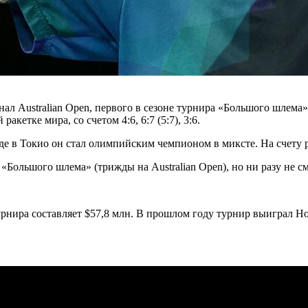
л Australian Open, первого в сезоне турнира «Большого шлема»
кетке мира, со счетом 4:6, 6:7 (5:7), 3:6.
де в Токио он стал олимпийским чемпионом в миксте. На счету р
х «Большого шлема» (трижды на Australian Open), но ни разу не 
урнира составляет $57,8 млн. В прошлом году турнир выиграл Н