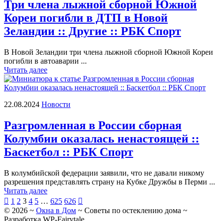
Три члена лыжной сборной Южной
Кореи погибли в ДТП в Новой
Зеландии :: Другие :: РБК Спорт
В Новой Зеландии три члена лыжной сборной Южной Кореи
погибли в автоаварии ...
Читать далее
22.08.2024
Новости
Разгромленная в России сборная
Колумбии оказалась ненастоящей ::
Баскетбол :: РБК Спорт
В колумбийской федерации заявили, что не давали никому
разрешения представлять страну на Кубке Дружбы в Перми ...
Читать далее
Пагинация

1
2
3
4
5
…
625
626

©
2026
~
Окна в Дом
~ Советы по остеклению дома ~
записей
Разработка
WP-Fairytale