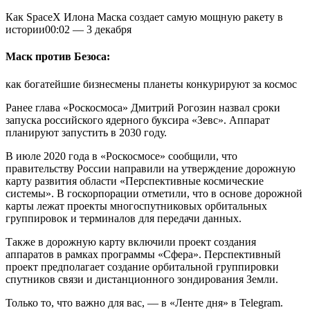
Как SpaceX Илона Маска создает самую мощную ракету в
истории
00:02
—
3 декабря
Маск против Безоса:
как богатейшие бизнесмены планеты конкурируют за космос
Ранее глава «Роскосмоса» Дмитрий Рогозин назвал сроки
запуска российского ядерного буксира «Зевс». Аппарат
планируют запустить в 2030 году.
В июле 2020 года в «Роскосмосе» сообщили, что
правительству России направили на утверждение дорожную
карту развития области «Перспективные космические
системы». В госкорпорации отметили, что в основе дорожной
карты лежат проекты многоспутниковых орбитальных
группировок и терминалов для передачи данных.
Также в дорожную карту включили проект создания
аппаратов в рамках программы «Сфера». Перспективный
проект предполагает создание орбитальной группировки
спутников связи и дистанционного зондирования Земли.
Только то, что важно для вас, — в «Ленте дня» в Telegram.