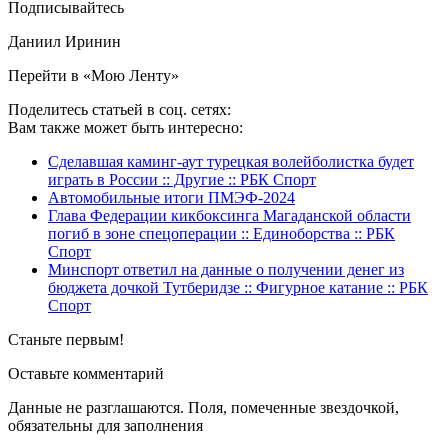
Подписывайтесь
Даниил Иринин
Перейти в «Мою Ленту»
Поделитесь статьей в соц. сетях:
Вам также может быть интересно:
Сделавшая каминг-аут турецкая волейболистка будет
играть в России :: Другие :: РБК Спорт
Автомобильные итоги ПМЭФ-2024
Глава Федерации кикбоксинга Магаданской области
погиб в зоне спецоперации :: Единоборства :: РБК
Спорт
Минспорт ответил на данные о получении денег из
бюджета дочкой Тутберидзе :: Фигурное катание :: РБК
Спорт
Станьте первым!
Оставьте комментарий
Данные не разглашаются. Поля, помеченные звездочкой,
обязательны для заполнения