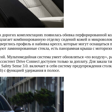
 дорогих комплектациях появилась обивка перфорированной ко
едлагает комбинированную отделку сидений кожей и микроволок
дверглись профиль и набивка кресел, которые могут оснащатьс
ют ламинированные стекла, есть панорамная крыша с моторизо
ий. Мультимедийная система умеет обновляться «по воздуху», р
 ассистент Drive Connect доступен только за доплату. Для заказа
Safety Sense 3.0. включает в себя систему предупреждения ст
й) с функцией удержания в полосе.