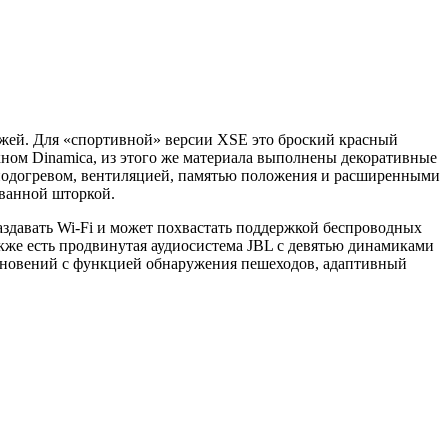
жей. Для «спортивной» версии XSE это броский красный
ном Dinamica, из этого же материала выполнены декоративные
я подогревом, вентиляцией, памятью положения и расширенными
ванной шторкой.
аздавать Wi-Fi и может похвастать поддержкой беспроводных
 также есть продвинутая аудиосистема JBL с девятью динамиками
олкновений с функцией обнаружения пешеходов, адаптивный