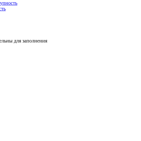
тупность
сть
тельны для заполнения