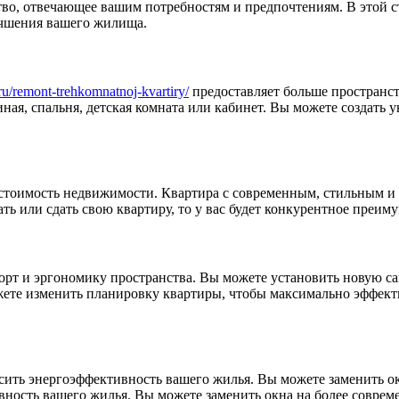
тво, отвечающее вашим потребностям и предпочтениям. В этой 
учшения вашего жилища.
r.ru/remont-trehkomnatnoj-kvartiry/
предоставляет больше пространств
ная, спальня, детская комната или кабинет. Вы можете создать
стоимость недвижимости. Квартира с современным, стильным и
ть или сдать свою квартиру, то у вас будет конкурентное преи
рт и эргономику пространства. Вы можете установить новую са
ете изменить планировку квартиры, чтобы максимально эффекти
сить энергоэффективность вашего жилья. Вы можете заменить о
ность вашего жилья. Вы можете заменить окна на более соврем