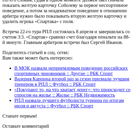
показать желтую карточку Соболеву за первое неспортивное
поведение, а потом за неадекватное поведение в отношении
арбитра нужно было показывать вторую желтую карточку и
удалить игрока «Спартака» с поля.
Встреча 22-го тура РПЛ состоялась 8 апреля и завершилась со
счетом 3:3. «Спартак» сравнял счет благодаря пенальти на 88-
й минуте. Главным арбитром встречи был Сергей Иванов.
Поделитесь статьей в соц. сетях:
Вам также может быть интересно:
В МОК назвали неприемлемым поведение российских
спортивных чиновников :: Другие :: РБК Спорт
Валерия Карпина второй раз за сезон признали лучшим
тренером в РПЛ :: Футбол :: РБК Спорт
«Покупают то, на что хватает денег»: что происходит со
спросом на жилье :: Жилье :: РБК Недвижимость
РПЛ назвала лучшего футболиста турнира по итогам
июля и августа :: Футбол :: РБК Спорт
Станьте первым!
Оставьте комментарий