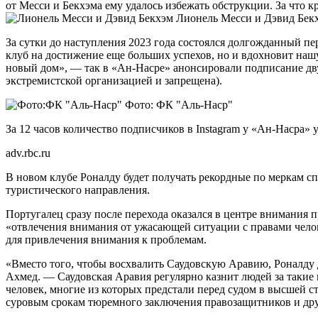
от Месси и Бекхэма ему удалось избежать обструкции. За что 
Лионель Месси и Дэвид Бек
За сутки до наступления 2023 года состоялся долгожданный пе
клуб на достижение еще больших успехов, но и вдохновит нашу
новый дом», — так в «Ан-Насре» анонсировали подписание двух
экстремистской организацией и запрещена).
Фото: ФК "Аль-Наср"
За 12 часов количество подписчиков в Instagram у «Ан-Насра» 
adv.rbc.ru
В новом клубе Роналду будет получать рекордные по меркам сп
туристического направления.
Португалец сразу после перехода оказался в центре внимания п
«отвлечения внимания от ужасающей ситуации с правами челов
для привлечения внимания к проблемам.
«Вместо того, чтобы восхвалить Саудовскую Аравию, Роналду 
Ахмед. — Саудовская Аравия регулярно казнит людей за такие 
человек, многие из которых предстали перед судом в высшей 
суровым срокам тюремного заключения правозащитников и дру