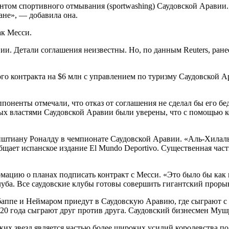
нтом спортивного отмывания (sportwashing) Саудовской Аравии.
ане», — добавила она.
ак Месси.
ии. Детали соглашения неизвестны. Но, по данным Reuters, ранее
ового контракта на $6 млн с управлением по туризму Саудовской
ппоненты отмечали, что отказ от соглашения не сделал бы его бе
ых властями Саудовской Аравии были уверены, что с помощью ко
иштиану Роналду в чемпионате Саудовской Аравии. «Аль-Хилал
ает испанское издание El Mundo Deportivo. Существенная часть
ацию о планах подписать контракт с Месси. «Это было бы как
 клуба. Все саудовские клубы готовы совершить гигантский прор
ппе и Неймаром приедут в Саудовскую Аравию, где сыграют с к
20 года сыграют друг против друга. Саудовский бизнесмен Мушре
их звезд является частью более широких усилий королевства п