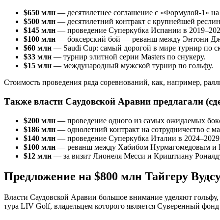
$650 млн
— десятилетнее соглашение с «Формулой-1» на
$500 млн
— десятилетний контракт с крупнейшей ресли
$145 млн
— проведение Суперкубка Испании в 2019–202
$100 млн
— боксерский бой — реванш между Энтони Джо
$60 млн
— Saudi Cup: самый дорогой в мире турнир по с
$33 млн
— турнир элитной серии Masters по снукеру.
$15 млн
— международный мужской турнир по гольфу.
Стоимость проведения ряда соревнований, как, например, ралл
Также власти Саудовской Аравии предлагали (сде
$200 млн
— проведение одного из самых ожидаемых бокс
$186 млн
— однолетний контракт на сотрудничество с м
$140 млн
— проведение Суперкубка Италии в 2024–2029 
$100 млн
— реванш между Хабибом Нурмагомедовым и Ко
$12 млн
— за визит Лионеля Месси и Криштиану Роналду 
Предложение на $800 млн Тайгеру Вудс
Власти Саудовской Аравии большое внимание уделяют гольфу, о
тура LIV Golf, владельцем которого является Суверенный фонд