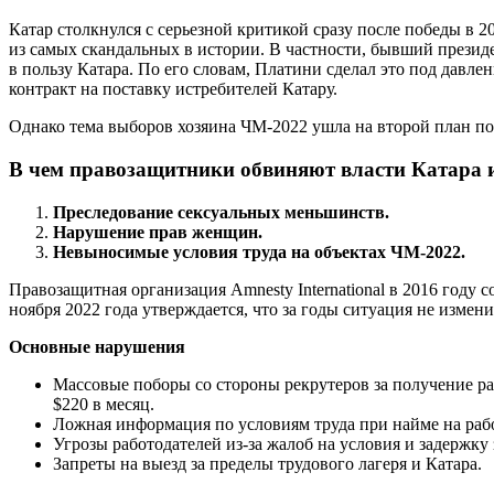
Катар столкнулся с серьезной критикой сразу после победы в 2
из самых скандальных в истории. В частности, бывший прези
в пользу Катара. По его словам, Платини сделал это под дав
контракт на поставку истребителей Катару.
Однако тема выборов хозяина ЧМ-2022 ушла на второй план пос
В чем правозащитники обвиняют власти Катара 
Преследование сексуальных меньшинств.
Нарушение прав женщин.
Невыносимые условия труда на объектах ЧМ-2022.
Правозащитная организация Amnesty International в 2016 году 
ноября 2022 года утверждается, что за годы ситуация не измен
Основные нарушения
Массовые поборы со стороны рекрутеров за получение рабо
$220 в месяц.
Ложная информация по условиям труда при найме на рабо
Угрозы работодателей из-за жалоб на условия и задержку
Запреты на выезд за пределы трудового лагеря и Катара.