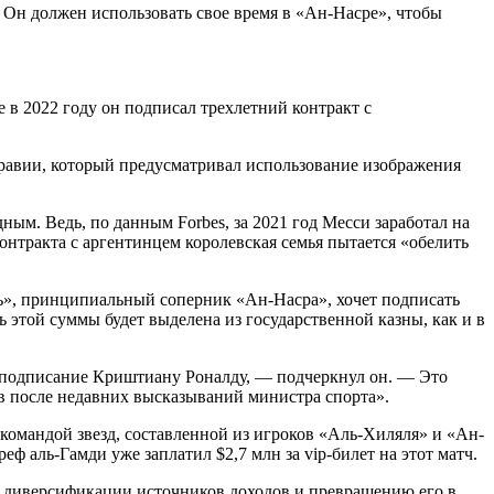
 Он должен использовать свое время в «Ан-Насре», чтобы
 в 2022 году он подписал трехлетний контракт с
 Аравии, который предусматривал использование изображения
дным. Ведь, по данным Forbes, за 2021 год Месси заработал на
нтракта с аргентинцем королевская семья пытается «обелить
ь», принципиальный соперник «Ан-Насра», хочет подписать
 этой суммы будет выделена из государственной казны, как и в
 подписание Криштиану Роналду, — подчеркнул он. — Это
ыв после недавних высказываний министра спорта».
омандой звезд, составленной из игроков «Аль-Хиляля» и «Ан-
ф аль-Гамди уже заплатил $2,7 млн за vip-билет на этот матч.
о диверсификации источников доходов и превращению его в