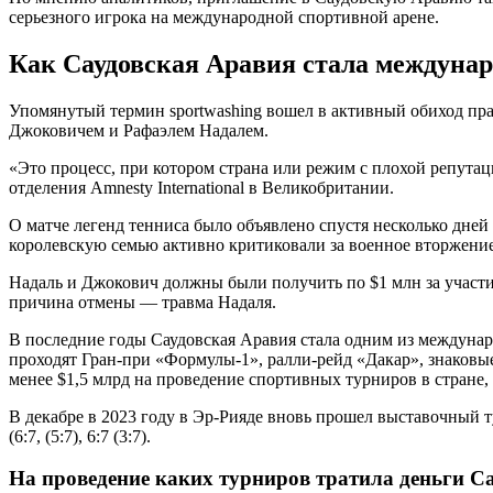
серьезного игрока на международной спортивной арене.
Как Саудовская Аравия стала междуна
Упомянутый термин sportwashing вошел в активный обиход пра
Джоковичем и Рафаэлем Надалем.
«Это процесс, при котором страна или режим с плохой репутац
отделения Amnesty International в Великобритании.
О матче легенд тенниса было объявлено спустя несколько дне
королевскую семью активно критиковали за военное вторжение
Надаль и Джокович должны были получить по $1 млн за участи
причина отмены — травма Надаля.
В последние годы Саудовская Аравия стала одним из междуна
проходят Гран-при «Формулы-1», ралли-рейд «Дакар», знаковы
менее $1,5 млрд на проведение спортивных турниров в стране, 
В декабре в 2023 году в Эр-Рияде вновь прошел выставочный 
(6:7, (5:7), 6:7 (3:7).
На проведение каких турниров тратила деньги С