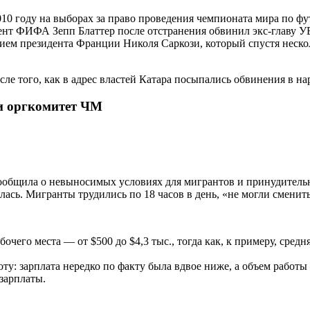
010 году на выборах за право проведения чемпионата мира по фу
дент ФИФА Зепп Блаттер после отстранения обвинил экс-главу
лением президента Франции Николя Саркози, который спустя нес
ле того, как в адрес властей Катара посыпались обвинения в н
и оргкомитет ЧМ
сообщила о невыносимых условиях для мигрантов и принудительном
илась. Мигранты трудились по 18 часов в день, «не могли сменит
чего места — от $500 до $4,3 тыс., тогда как, к примеру, средн
ту: зарплата нередко по факту была вдвое ниже, а объем работы
 зарплаты.