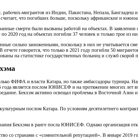
ыс. рабочих-мигрантов из Индии, Пакистана, Непала, Бангладеш
 считает, что погибших больше, поскольку африканские и южно
ованные смерти были вызваны работой на объектах. В заявлении 
по 2020 год на объектах погибли 37 человек и только трое из ни
анные сильно заниженными, поскольку в них не учитывается сме
 отчете говорится, что только в 2021 году погибли 50 мигранто
нованы на статистике государственных больниц и служб скорой 
хэма
только ФИФА и власти Катара, но также амбассадоры турнира. 
05 года является послом ЮНИСЕФ и на протяжении многих лет в
едоедание. Бекхэм активно освещал проблемы в Восточной Азии и
 культурным послом Катара. По условиям десятилетнего контракт
бывания Бекхэма в ранге посла ЮНИСЕФ. Однако организация отк
тво со странами с «сомнительной репутацией». В январе 2019 го