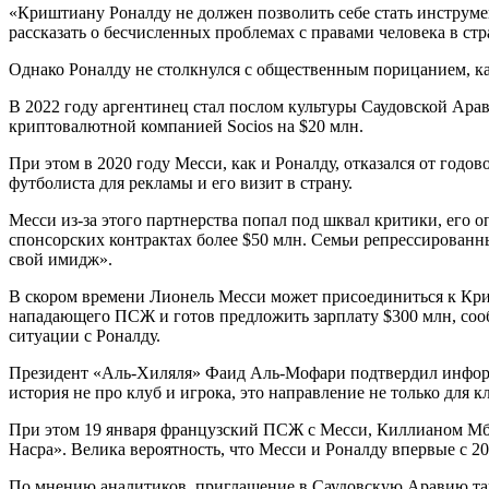
«Криштиану Роналду не должен позволить себе стать инструме
рассказать о бесчисленных проблемах с правами человека в стр
Однако Роналду не столкнулся с общественным порицанием, к
В 2022 году аргентинец стал послом культуры Саудовской Арав
криптовалютной компанией Socios на $20 млн.
При этом в 2020 году Месси, как и Роналду, отказался от год
футболиста для рекламы и его визит в страну.
Месси из-за этого партнерства попал под шквал критики, его о
спонсорских контрактах более $50 млн. Семьи репрессированн
свой имидж».
В скором времени Лионель Месси может присоединиться к Кр
нападающего ПСЖ и готов предложить зарплату $300 млн, сообщ
ситуации с Роналду.
Президент «Аль-Хиляля» Фаид Аль-Мофари подтвердил информ
история не про клуб и игрока, это направление не только для
При этом 19 января французский ПСЖ с Месси, Киллианом Мба
Насра». Велика вероятность, что Месси и Роналду впервые с 20
По мнению аналитиков, приглашение в Саудовскую Аравию так