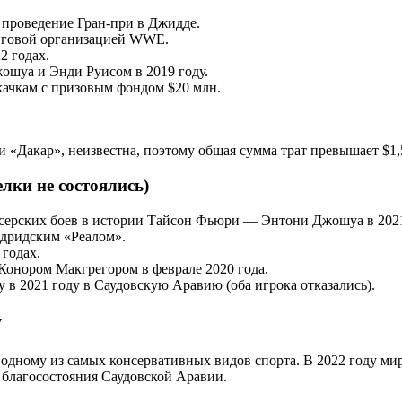
 проведение Гран-при в Джидде.
нговой организацией WWE.
2 годах.
шуа и Энди Руисом в 2019 году.
качкам с призовым фондом $20 млн.
и «Дакар», неизвестна, поэтому общая сумма трат превышает $1,
лки не состоялись)
ерских боев в истории Тайсон Фьюри — Энтони Джошуа в 2021
адридским «Реалом».
годах.
нором Макгрегором в феврале 2020 года.
в 2021 году в Саудовскую Аравию (оба игрока отказались).
у
дному из самых консервативных видов спорта. В 2022 году миро
 благосостояния Саудовской Аравии.