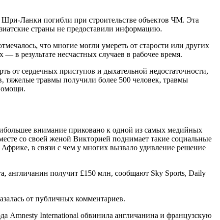
 и Шри-Ланки погибли при строительстве объектов ЧМ. Эта
азиатские страны не предоставили информацию.
отмечалось, что многие могли умереть от старости или других
х — в результате несчастных случаев в рабочее время.
рть от сердечных приступов и дыхательной недостаточности,
в, тяжелые травмы получили более 500 человек, травмы
помощи.
Наибольшее внимание приковано к одной из самых медийных
месте со своей женой Викторией поднимает такие социальные
 Африке, в связи с чем у многих вызвало удивление решение
а, англичанин получит £150 млн, сообщают Sky Sports, Daily
азалась от публичных комментариев.
да Amnesty International обвинила англичанина и французскую