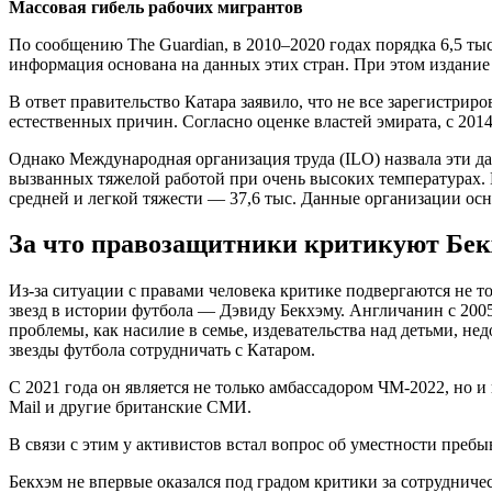
Массовая гибель рабочих мигрантов
По сообщению The Guardian, в 2010–2020 годах порядка 6,5 т
информация основана на данных этих стран. При этом издание
В ответ правительство Катара заявило, что не все зарегистрир
естественных причин. Согласно оценке властей эмирата, с 2014 
Однако Международная организация труда (ILO) назвала эти д
вызванных тяжелой работой при очень высоких температурах. В
средней и легкой тяжести — 37,6 тыс. Данные организации ос
За что правозащитники критикуют Бек
Из-за ситуации с правами человека критике подвергаются не 
звезд в истории футбола — Дэвиду Бекхэму. Англичанин с 20
проблемы, как насилие в семье, издевательства над детьми, н
звезды футбола сотрудничать с Катаром.
C 2021 года он является не только амбассадором ЧМ-2022, но и
Mail и другие британские СМИ.
В связи с этим у активистов встал вопрос об уместности пре
Бекхэм не впервые оказался под градом критики за сотрудничес