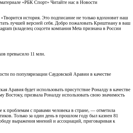
в материале «РБК Спорт»
Читайте нас в Новости
 «Творится история. Это подписание не только вдохновит наш
стать лучшей версией себя. Добро пожаловать Криштиану в ваш
agram (владелец соцсети компания Metа признана в России
иков превысило 11 млн.
ности по популяризации Саудовской Аравии в качестве
ская Аравия будет использовать присутствие Роналду в качестве
у Востоку, призвала Роналду использовать свою значимость
 к проблемам с правами человека в стране, — отметила
тиков. Только за один день в прошлом году был казнен 81
вободу выражения мнений и ассоциаций, приговаривая к