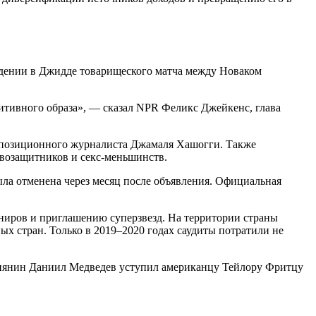
едении в Джидде товарищеского матча между Новаком
зитивного образа», — сказал NPR Феликс Джейкенс, глава
 оппозиционного журналиста Джамаля Хашогги. Также
авозащитников и секс-меньшинств.
ыла отменена через месяц после объявления. Официальная
ниров и приглашению суперзвезд. На территории страны
х стран. Только в 2019–2020 годах саудиты потратили не
ссиянин Даниил Медведев уступил американцу Тейлору Фритцу