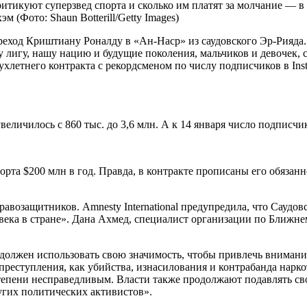
критикуют суперзвед спорта и сколько им платят за молчание — 
хэм
(Фото: Shaun Botterill/Getty Images)
реход Криштиану Роналду в «Ан-Наср» из саудовского Эр-Рияда.
 лигу, нашу нацию и будущие поколения, мальчиков и девочек, 
летнего контракта с рекордсменом по числу подписчиков в Inst
увеличилось с 860 тыс. до 3,6 млн. А к 14 января число подписч
орта $200 млн в год. Правда, в контракте прописаны его обязан
равозащитников. Amnesty International предупредила, что Саудов
ека в стране». Дана Ахмед, специалист организации по Ближнем
должен использовать свою значимость, чтобы привлечь внимание
преступления, как убийства, изнасилования и контрабанда нарко
степени несправедливым. Власти также продолжают подавлять с
гих политических активистов».