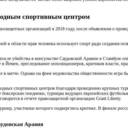
родным спортивным центром
возащитных организаций в 2018 году, после объявления о пров
ией в области прав человека использует спорт ради создания по
й после убийства в консульстве Саудовской Аравии в Стамбуле
 в Йемен, преследование оппозиционеров, критиков власти, пр
е в матче. Однако на фоне недовольства общественности игра б
родных спортивных центров благодаря проведению крупных тур
е боксерские поединки, турниры ведущих европейских футбольны
говорится в отчете правозащитной организации Grant Liberty.
турнир, участники которого подверглись критике. В финале ро
аудовская Аравия