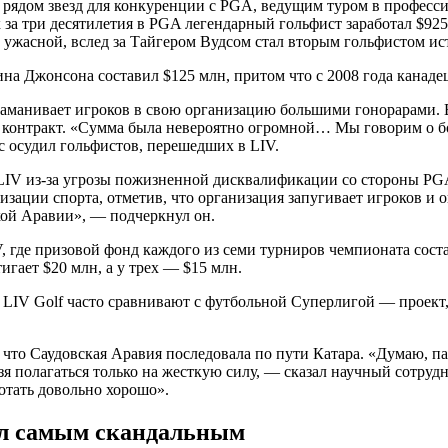
с рядом звезд для конкуренции с PGA, ведущим туром в профес
 за три десятилетия в PGA легендарный гольфист заработал $925
ужасной, вслед за Тайгером Вудсом стал вторым гольфистом ист
на Джонсона составил $125 млн, притом что с 2008 года канадец
заманивает игроков в свою организацию большими гонорарами. В
й контракт. «Сумма была невероятно огромной… Мы говорим о б
с осудил гольфистов, перешедших в LIV.
LIV из-за угрозы пожизненной дисквалификации со стороны PGA
ации спорта, отметив, что организация запугивает игроков и о
кой Аравии», — подчеркнул он.
, где призовой фонд каждого из семи турниров чемпионата соста
гает $20 млн, а у трех — $15 млн.
 LIV Golf часто сравнивают с футбольной Суперлигой — проект,
то Саудовская Аравия последовала по пути Катара. «Думаю, пару
зя полагаться только на жесткую силу, — сказал научный сотр
ботать довольно хорошо».
ал самым скандальным