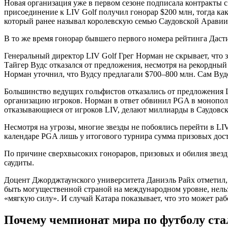
Новая организация уже в первом сезоне подписала контракты 
присоединение к LIV Golf получил гонорар $200 млн, тогда как
который ранее называл королевскую семью Саудовской Аравии 
В то же время гонорар бывшего первого номера рейтинга Дасти
Генеральный директор LIV Golf Грег Норман не скрывает, что 
Тайгер Вудс отказался от предложения, несмотря на рекордны
Норман уточнил, что Вудсу предлагали $700–800 млн. Сам Вуд
Большинство ведущих гольфистов отказались от предложения 
организацию игроков. Норман в ответ обвинил PGA в монополиз
отказывающиеся от игроков LIV, делают миллиарды в Саудовс
Несмотря на угрозы, многие звезды не побоялись перейти в LIV
календаре PGA лишь у итогового турнира сумма призовых дости
По причине сверхвысоких гонораров, призовых и обилия звезд
саудиты.
Доцент Джорджтаунского университета Даниэль Райх отметил, ч
быть могущественной страной на международном уровне, нель
«мягкую силу». И случай Катара показывает, что это может ра
Почему чемпионат мира по футболу ст