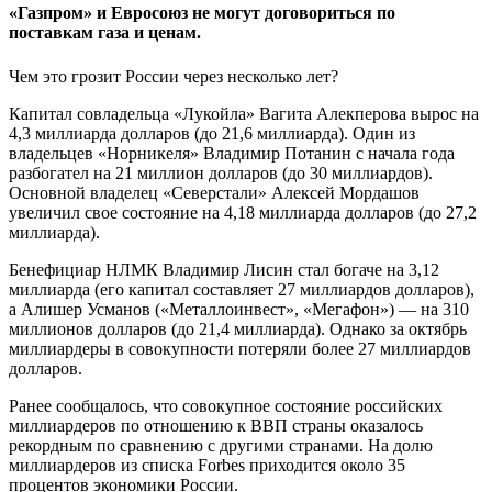
«Газпром» и Евросоюз не могут договориться по
поставкам газа и ценам.
Чем это грозит России через несколько лет?
Капитал совладельца «Лукойла» Вагита Алекперова вырос на
4,3 миллиарда долларов (до 21,6 миллиарда). Один из
владельцев «Норникеля» Владимир Потанин с начала года
разбогател на 21 миллион долларов (до 30 миллиардов).
Основной владелец «Северстали» Алексей Мордашов
увеличил свое состояние на 4,18 миллиарда долларов (до 27,2
миллиарда).
Бенефициар НЛМК Владимир Лисин стал богаче на 3,12
миллиарда (его капитал составляет 27 миллиардов долларов),
а Алишер Усманов («Металлоинвест», «Мегафон») — на 310
миллионов долларов (до 21,4 миллиарда). Однако за октябрь
миллиардеры в совокупности потеряли более 27 миллиардов
долларов.
Ранее сообщалось, что совокупное состояние российских
миллиардеров по отношению к ВВП страны оказалось
рекордным по сравнению с другими странами. На долю
миллиардеров из списка Forbes приходится около 35
процентов экономики России.