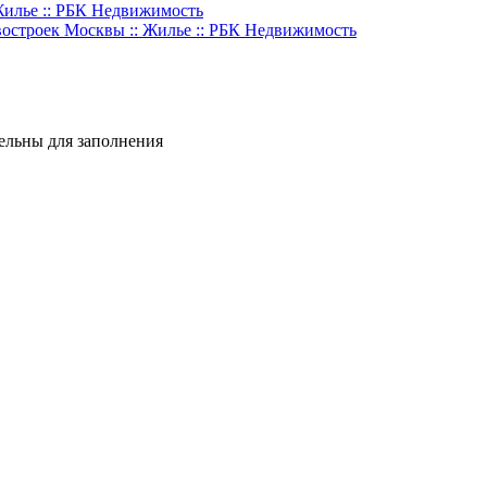
 Жилье :: РБК Недвижимость
востроек Москвы :: Жилье :: РБК Недвижимость
тельны для заполнения