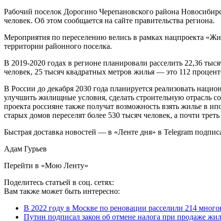
Рабочий поселок Дорогино Черепановского района Новосибирск
человек. Об этом сообщается на сайте правительства региона.
Мероприятия по переселению велись в рамках нацпроекта «Жил
территории районного поселка.
В 2019-2020 годах в регионе планировали расселить 22,36 тыс
человек, 25 тысяч квадратных метров жилья — это 112 процент
В России до декабря 2030 года планируется реализовать нацио
улучшить жилищные условия, сделать строительную отрасль со
проекта россияне также получат возможность взять жилье в ипо
старых домов переселят более 530 тысяч человек, а почти трет
Быстрая доставка новостей — в «Ленте дня» в Telegram подпис
Адам Гурьев
Перейти в «Мою Ленту»
Поделитесь статьей в соц. сетях:
Вам также может быть интересно:
В 2022 году в Москве по реновации расселили 214 много
Путин подписал закон об отмене налога при продаже жиль