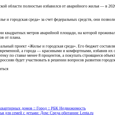
ой области полностью избавился от аварийного жилья — в 2020
ье и городская среда» за счет федеральных средств, они позво
ячи квадратных метров аварийной площади, на которой проживали
ов от плана.
нальный проект «Жилье и городская среда». Его бюджет составл
временной, а города — красивыми и комфортными, избавив их от
теку по ставке менее 8 процентов, а покупать строящиеся объект
ь россиян будет участвовать в решении вопросов развития городс
аться
квартирных домов :: Город :: РБК Недвижимость
я для семей с детьми: Дом: Среда обитания: Lenta.ru