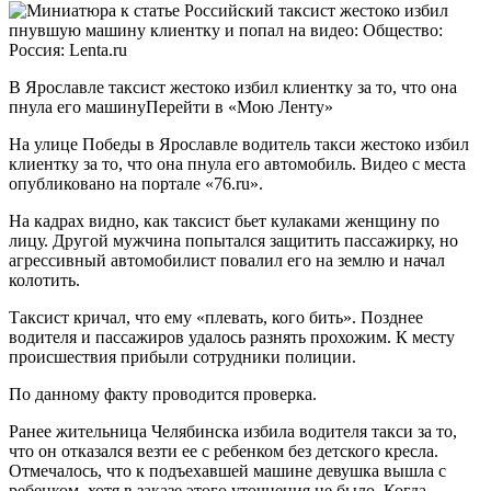
В Ярославле таксист жестоко избил клиентку за то, что она
пнула его машинуПерейти в «Мою Ленту»
На улице Победы в Ярославле водитель такси жестоко избил
клиентку за то, что она пнула его автомобиль. Видео с места
опубликовано на портале «76.ru».
На кадрах видно, как таксист бьет кулаками женщину по
лицу. Другой мужчина попытался защитить пассажирку, но
агрессивный автомобилист повалил его на землю и начал
колотить.
Таксист кричал, что ему «плевать, кого бить». Позднее
водителя и пассажиров удалось разнять прохожим. К месту
происшествия прибыли сотрудники полиции.
По данному факту проводится проверка.
Ранее жительница Челябинска избила водителя такси за то,
что он отказался везти ее с ребенком без детского кресла.
Отмечалось, что к подъехавшей машине девушка вышла с
ребенком, хотя в заказе этого уточнения не было. Когда