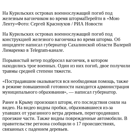
На Курильских островах военнослужащий погиб под
железным вагончиком во время штормаПерейти в «Мою
Ленту»
Фото: Сергей Красноухов / РИА Новости
На Курильских островах военнослужащий погиб под
конструкцией железного вагончика во время шторма. Об
инциденте написал губернатор Сахалинской области Валерий
Лимаренко в Telegram-канале.
Порывистый ветер подбросил вагончик, в котором
находились трое военных. Один из них погиб, двое получили
травмы средней степени тяжести.
«Пострадавшим оказывается вся необходимая помощь, также
в режиме повышенной готовности находится администрация
муниципального образования», — написал губернатор.
Ранее в Крыму произошел шторм, его последствия сняли на
видео. На видео видны пробки, образовавшиеся из-за
упавших от ураганного ветра деревьев, перегородивших
проезжие части. Также видны поврежденные автомобили. В
правительстве региона сообщили о 17 происшествиях,
связанных с падением деревьев.