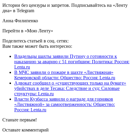
Истории без цензуры и запретов. Подписывайтесь на «Ленту
дна» в Telegram
Анна Филипенко
Перейти в «Мою Ленту»
Поделитесь статьей в соц. сетях:
Вам также может быть интересно:
Владельцы шахты заявили Путину о готовности к
наказанию за аварию с 51 погибшим: Политика: Россия:
Lenta.ru
В МЧС заявили о пожаре в шахте «Листвяжная»
Кемеровской области: Общество: Россия: Lenta.ru
Адвокат сообщил о «существующих только на бумаге»
убийствах в деле Тесака: Следствие и суд: Силовые
структуры: Lenta.ru
Власти Кузбасса заявили о награде для горняков
«Листвяжной» за самоотверженность: Общество:
Россия: Lenta.ru
Станьте первым!
Оставьте комментарий