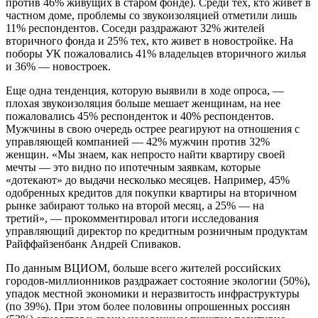
против 46% живущих в старом фонде). Среди тех, кто живет в
частном доме, проблемы со звукоизоляцией отметили лишь
11% респондентов. Соседи раздражают 32% жителей
вторичного фонда и 25% тех, кто живет в новостройке. На
поборы УК пожаловались 41% владельцев вторичного жилья
и 36% — новостроек.
Еще одна тенденция, которую выявили в ходе опроса, —
плохая звукоизоляция больше мешает женщинам, на нее
пожаловались 45% респонденток и 40% респондентов.
Мужчины в свою очередь острее реагируют на отношения с
управляющей компанией — 42% мужчин против 32%
женщин. «Мы знаем, как непросто найти квартиру своей
мечты — это видно по ипотечным заявкам, которые
«дотекают» до выдачи несколько месяцев. Например, 45%
одобренных кредитов для покупки квартиры на вторичном
рынке забирают только на второй месяц, а 25% — на
третий», — прокомментировал итоги исследования
управляющий директор по кредитным розничным продуктам
Райффайзенбанк Андрей Спиваков.
По данным ВЦИОМ, больше всего жителей российских
городов-миллионников раздражает состояние экологии (50%),
упадок местной экономики и неразвитость инфраструктуры
(по 39%). При этом более половины опрошенных россиян