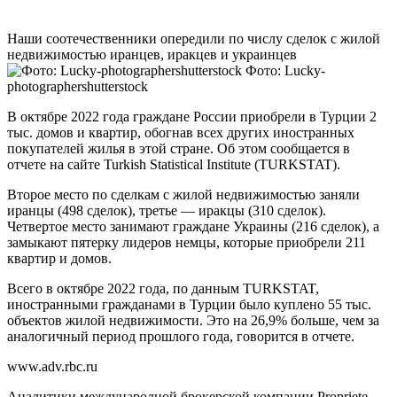
Наши соотечественники опередили по числу сделок с жилой
недвижимостью иранцев, иракцев и украинцев
Фото: Lucky-
photographershutterstock
В октябре 2022 года граждане России приобрели в Турции 2
тыс. домов и квартир, обогнав всех других иностранных
покупателей жилья в этой стране. Об этом сообщается в
отчете на сайте Turkish Statistical Institute (TURKSTAT).
Второе место по сделкам с жилой недвижимостью заняли
иранцы (498 сделок), третье — иракцы (310 сделок).
Четвертое место занимают граждане Украины (216 сделок), а
замыкают пятерку лидеров немцы, которые приобрели 211
квартир и домов.
Всего в октябре 2022 года, по данным TURKSTAT,
иностранными гражданами в Турции было куплено 55 тыс.
объектов жилой недвижимости. Это на 26,9% больше, чем за
аналогичный период прошлого года, говорится в отчете.
www.adv.rbc.ru
Аналитики международной брокерской компании Propriеtе