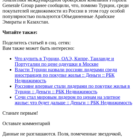
Gеnеrale Group ранее сообщили, что, помимо Турции, среди
покупателей недвижимости из России в этом году особой
популярностью пользуются Объединенные Арабские
Эмираты и Казахстан.
Читайте также:
Поделитесь статьей в соц. сетях:
Вам также может быть интересно:
Что купить в Турции, ОАЭ, Кипре, Таиланде и
Португалии по цене однушки в Москве
Власти Турции назвали россиян лидерами среди
иностранцев по покупке жилья :: Деньги :: РБК
Недвижимость
Россияне впервые стали лидерами по покупке жилья в
Турции :: Деньги :: РБК Недвижимость
Сочи стал мировым лидером по ценам на элитное
жилье: что будет дальше :: Деньги :: РБК Недвижимость
Станьте первым!
Оставьте комментарий
Данные не разглашаются. Поля, помеченные звездочкой,