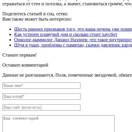
отражаться от стен и потолка, а значит, становиться громче, ч
Поделитесь статьей в соц. сетях:
Вам также может быть интересно:
Шесть ранних признаков того, что ваша печень уже повре
Как устроен плавучий дом и сколько стоит хаусбот
Онколог-маммолог Данаил Назлиев: что такое внутрипро
Шум в ушах, проблемы с памятью, скачки давления: кар
Станьте первым!
Оставьте комментарий
Данные не разглашаются. Поля, помеченные звездочкой, обяза