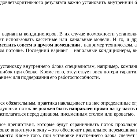
удовлетворительного результата важно установить внутренний б
е варианты кондиционеров. В их случае возможности установки
ит использовать кассетные или канальные модели. И то, и д
местить совсем в другом помещении
, например техническом, 
ном потолке. Последний вариант – напольные кондиционеры, в
 установку внутреннего блока специалистам, например, компа
ошибок при сборке. Кроме того, отсутствует риск потери гарант
анием для поддержания его работоспособности.
ется обязательным, практика накладывает на нас определенные 
оздушный поток
не должен быть направлен прямо на ту часть
асполагаться перед диваном, письменным столом или кроватью.
се препятствия, которые будут ограничивать поток прохладног
новке вплотную к окну – это обеспечит правильное перемешиван
нту. Кроме того, при установке внутреннего блока следует 