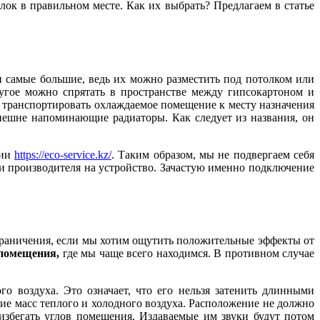
лок в правильном месте. Как их выбрать? Предлагаем в статье
 самые большие, ведь их можно разместить под потолком или
ругое можно спрятать в пространстве между гипсокартоном и
а транспортировать охлаждаемое помещение к месту назначения
нешне напоминающие радиаторы. Как следует из названия, он
нии
https://eco-service.kz/
. Таким образом, мы не подвергаем себя
ии производителя на устройство. Зачастую именно подключение
ограничения, если мы хотим ощутить положительные эффекты от
 помещения,
где мы чаще всего находимся. В противном случае
о воздуха. Это означает, что его нельзя затенить длинными
ие масс теплого и холодного воздуха. Расположение не должно
избегать углов помещения. Издаваемые им звуки будут потом