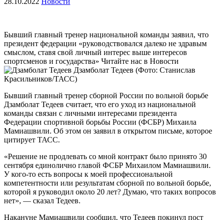
28.10.2022
Новости
Бывший главный тренер национальной команды заявил, что
президент федерации «руководствовался далеко не здравым
смыслом, ставя свой личный интерес выше интересов
спортсменов и государства»
Читайте нас в Новости
Дзамболат Тедеев
(Фото: Станислав
Красильников/ТАСС)
Бывший главный тренер сборной России по вольной борьбе
Дзамболат Тедеев считает, что его уход из национальной
команды связан с личными интересами президента
Федерации спортивной борьбы России (ФСБР) Михаила
Мамиашвили. Об этом он заявил в открытом письме, которое
цитирует ТАСС.
«Решение не продлевать со мной контракт было принято 30
сентября единолично главой ФСБР Михаилом Мамиашвили.
У кого-то есть вопросы к моей профессиональной
компетентности или результатам сборной по вольной борьбе,
которой я руководил около 20 лет? Думаю, что таких вопросов
нет», — сказал Тедеев.
Накануне Мамиашвили сообщил, что Тедеев покинул пост