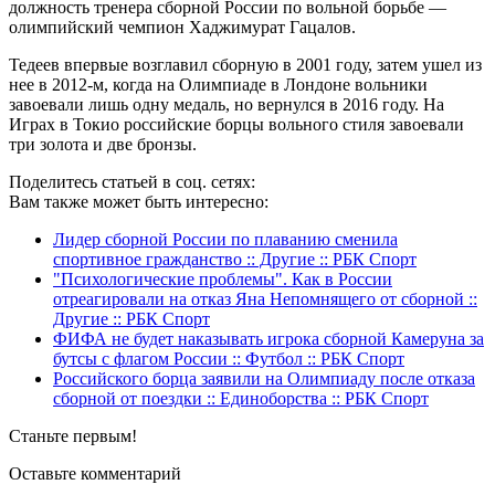
должность тренера сборной России по вольной борьбе —
олимпийский чемпион Хаджимурат Гацалов.
Тедеев впервые возглавил сборную в 2001 году, затем ушел из
нее в 2012-м, когда на Олимпиаде в Лондоне вольники
завоевали лишь одну медаль, но вернулся в 2016 году. На
Играх в Токио российские борцы вольного стиля завоевали
три золота и две бронзы.
Поделитесь статьей в соц. сетях:
Вам также может быть интересно:
Лидер сборной России по плаванию сменила
спортивное гражданство :: Другие :: РБК Спорт
"Психологические проблемы". Как в России
отреагировали на отказ Яна Непомнящего от сборной ::
Другие :: РБК Спорт
ФИФА не будет наказывать игрока сборной Камеруна за
бутсы с флагом России :: Футбол :: РБК Спорт
Российского борца заявили на Олимпиаду после отказа
сборной от поездки :: Единоборства :: РБК Спорт
Станьте первым!
Оставьте комментарий