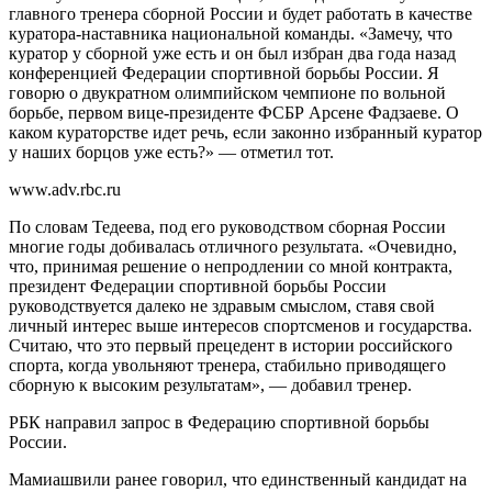
главного тренера сборной России и будет работать в качестве
куратора-наставника национальной команды. «Замечу, что
куратор у сборной уже есть и он был избран два года назад
конференцией Федерации спортивной борьбы России. Я
говорю о двукратном олимпийском чемпионе по вольной
борьбе, первом вице-президенте ФСБР Арсене Фадзаеве. О
каком кураторстве идет речь, если законно избранный куратор
у наших борцов уже есть?» — отметил тот.
www.adv.rbc.ru
По словам Тедеева, под его руководством сборная России
многие годы добивалась отличного результата. «Очевидно,
что, принимая решение о непродлении со мной контракта,
президент Федерации спортивной борьбы России
руководствуется далеко не здравым смыслом, ставя свой
личный интерес выше интересов спортсменов и государства.
Считаю, что это первый прецедент в истории российского
спорта, когда увольняют тренера, стабильно приводящего
сборную к высоким результатам», — добавил тренер.
РБК направил запрос в Федерацию спортивной борьбы
России.
Мамиашвили ранее говорил, что единственный кандидат на