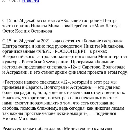
8.12.2021
Новости
С 15 по 24 декабря состоятся «Большие гастроли» Центра
театра и кино Никиты МихалковаПерейти в «Мою Ленту»
Фото: Ксения Острикова
С 15 по 24 декабря 2021 года состоятся «Большие гастроли»
Центра театра и кино под руководством Никиты Михалкова,
организованные ФГБУК «РОСКОНЦЕРТ» в рамках
Всероссийского гастрольно-концертного плана Министерства
культуры Российской Федерации. Программа «Большие
гастроли» представит спектакль «12» в Саратове, Волгограде
и Астрахани, и это станет ярким финалом проекта в этом году.
«Гастроли нашего спектакля «12», который в этот раз мы
привезем в Саратов, Волгоград и Астрахань — это для нас
большая радость, но и, конечно, не меньшая ответственность.
Надеюсь, что зрители, посмотрев наш спектакль вместе с
нами, смогут поразмышлять о том, что есть сострадание,
свобода, помощь ближнему, ведь сегодня, как никогда людям
так важны простые человеческие эмоции», — поделился
Никита Михалков.
Режиссер также поблагодарил Министерство культуры