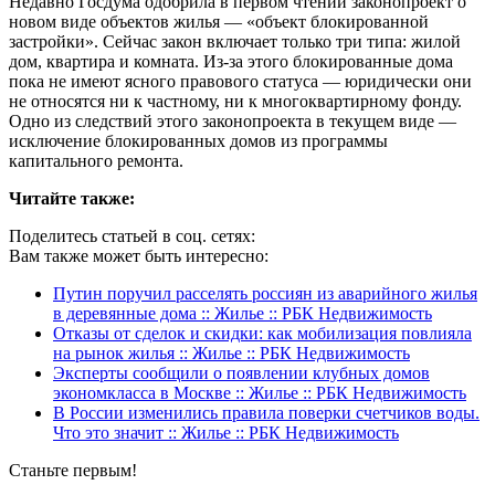
Недавно Госдума одобрила в первом чтении законопроект о
новом виде объектов жилья — «объект блокированной
застройки». Сейчас закон включает только три типа: жилой
дом, квартира и комната. Из-за этого блокированные дома
пока не имеют ясного правового статуса — юридически они
не относятся ни к частному, ни к многоквартирному фонду.
Одно из следствий этого законопроекта в текущем виде —
исключение блокированных домов из программы
капитального ремонта.
Читайте также:
Поделитесь статьей в соц. сетях:
Вам также может быть интересно:
Путин поручил расселять россиян из аварийного жилья
в деревянные дома :: Жилье :: РБК Недвижимость
Отказы от сделок и скидки: как мобилизация повлияла
на рынок жилья :: Жилье :: РБК Недвижимость
Эксперты сообщили о появлении клубных домов
экономкласса в Москве :: Жилье :: РБК Недвижимость
В России изменились правила поверки счетчиков воды.
Что это значит :: Жилье :: РБК Недвижимость
Станьте первым!