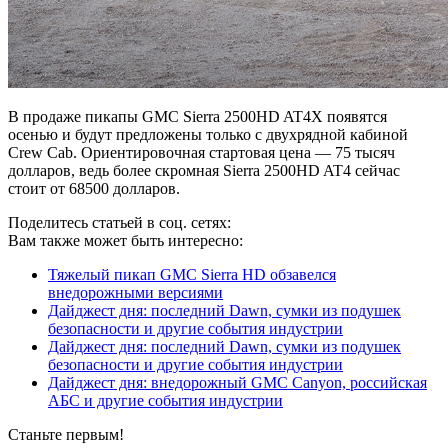
В продаже пикапы GMC Sierra 2500HD AT4X появятся
осенью и будут предложены только с двухрядной кабиной
Crew Cab. Ориентировочная стартовая цена — 75 тысяч
долларов, ведь более скромная Sierra 2500HD AT4 сейчас
стоит от 68500 долларов.
Поделитесь статьей в соц. сетях:
Вам также может быть интересно:
Тяжелый пикап GMC Sierra HD обзавелся
внедорожными версиями
Дайджест дня: последний Dawn, сумки из подушек
безопасности и другие события индустрии
Дайджест дня: последний Dawn, сумки из подушек
безопасности и другие события индустрии
Дайджест дня: внедорожный GMC Canyon, российская
АБС и другие события индустрии
Станьте первым!