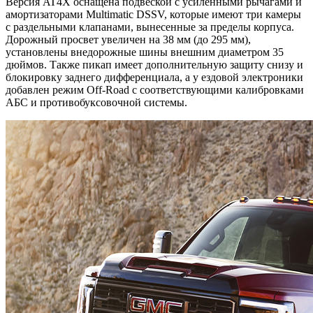
Версия AT4X оснащена подвеской с усиленными рычагами и
амортизаторами Multimatic DSSV, которые имеют три камеры
с раздельными клапанами, вынесенные за пределы корпуса.
Дорожный просвет увеличен на 38 мм (до 295 мм),
установлены внедорожные шины внешним диаметром 35
дюймов. Также пикап имеет дополнительную защиту снизу и
блокировку заднего дифференциала, а у ездовой электроники
добавлен режим Off-Road с соответствующими калибровками
АБС и противобуксовочной системы.