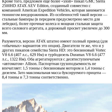
Кроме того, предложен еще более «злой» пикап GMC Sierra
2500HD AT4X AEV Edition, созданный совместно с
компанией American Expedition Vehicles, которая занимается
тюнингом внедорожников. Из особенностей такой версии —
стальные бамперы (в переднем предусмотрено место для
лебедки), более прочные колеса и мощная стальная защита
всего силового агрегата, а дорожный просвет увеличен до 300
мм.
Разумеется, версии AT4X штатно имеют полный привод (для
«обычных» вариантов это опция). Двигатели те же, что и у
других пикапов семейства Sierra HD: это бензиновый Vortec
V8 6.6 (407 л.с., 629 Нм) и турбодизель Duramax V8 6.6 (477
л.с., 1322 Нм). Оба агрегатируются с десятиступенчатым
«автоматом» Allison. Паспортная грузоподъемность не
впечатляет: 1,5 тонны с бензиновым мотором и 1,4 тонны с
дизелем. Зато максимальная масса буксируемого прицепа —
8,4 тонны и 7,3 тонны соответственно.