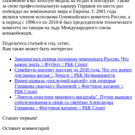
Пахомовой взял золотую медаль на Играх в Инсбруке. Также
за свою профессиональную карьеру Горшков по шесть раз
побеждал на чемпионатах мира и Европы. С 2001 года
являлся членом исполкома Олимпийского комитета России, а
в период с 1998-го по 2010-й был председателем технического
комитета по танцам на льду Международного союза
конькобежцев.
Поделитесь статьей в соц. сетях:
Вам также может быть интересно:
Завершилась первая половина чемпионата России. Что
важно знать :: Футбол :: РБК Спорт
Семейную ипотеку продлят до 2030 года. Что это значит
для рынка жилья :: Деньги :: РБК Недвижимость
Винер назвала «последней каплей» для здоровья
Горшкова скандал с Валиевой :: Фигурное катание ::
РБК Спорт
"Деятель поистине мирового масштаба". Путин выразил
соболезнования в связи со смертью Александра
Горшкова :: Фигурное катание :: РБК Спорт
Станьте первым!
Оставьте комментарий