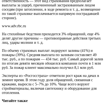
ответственность — этот вид страхования предполагает
выплаты за ущерб, причиненный застрахованным лицом
соседям (при затоплении, в ходе ремонта и т. д., возмещение
по такой страховке выплачивается напрямую пострадавшей
стороне).
www.adv.rbc.ru
На стихийные бедствия приходится 3% обращений, еще 4%
делят другие причины — противоправные действия третьих
лиц, удары молнии и т. д.
По объему страховых выплат лидируют заливы (41%) и
пожары (39%). Средняя выплата по заливам составляет 49
тыс. руб., а по пожарам — 434 тыс. руб. Самый дорогой залив
по итогам девяти месяцев обошелся компании почти в 1 млн
руб. За пожар клиент максимально получил 8,1 млн руб.
Эксперты из «Росгосстраха» отметили рост краж на дачах в
зимнее время. В этом году доля обращений, связанная с
кражами, выросла с 5–7% до 10%. Чаще всего воруют
стройматериалы, включая сантехнику и оборудование для
отопления.
Читайте также