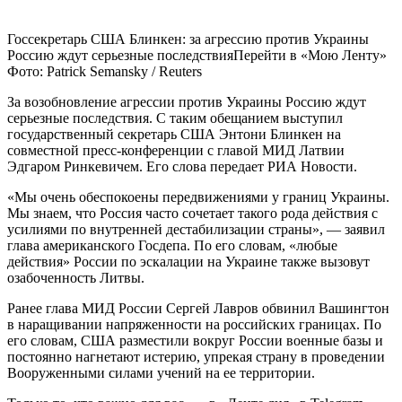
Госсекретарь США Блинкен: за агрессию против Украины
Россию ждут серьезные последствияПерейти в «Мою Ленту»
Фото: Patrick Semansky / Reuters
За возобновление агрессии против Украины Россию ждут
серьезные последствия. С таким обещанием выступил
государственный секретарь США Энтони Блинкен на
совместной пресс-конференции с главой МИД Латвии
Эдгаром Ринкевичем. Его слова передает РИА Новости.
«Мы очень обеспокоены передвижениями у границ Украины.
Мы знаем, что Россия часто сочетает такого рода действия с
усилиями по внутренней дестабилизации страны», — заявил
глава американского Госдепа. По его словам, «любые
действия» России по эскалации на Украине также вызовут
озабоченность Литвы.
Ранее глава МИД России Сергей Лавров обвинил Вашингтон
в наращивании напряженности на российских границах. По
его словам, США разместили вокруг России военные базы и
постоянно нагнетают истерию, упрекая страну в проведении
Вооруженными силами учений на ее территории.