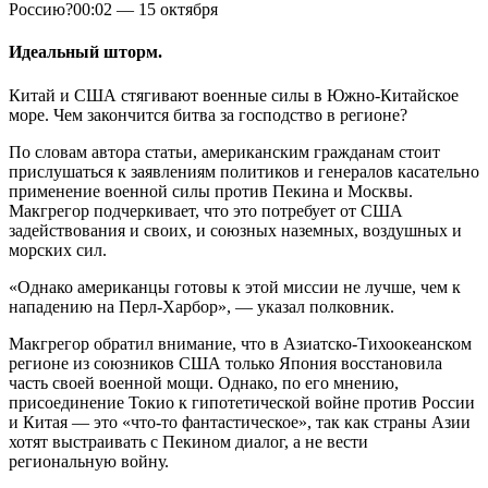
Россию?
00:02
—
15 октября
Идеальный шторм.
Китай и США стягивают военные силы в Южно-Китайское
море. Чем закончится битва за господство в регионе?
По словам автора статьи, американским гражданам стоит
прислушаться к заявлениям политиков и генералов касательно
применение военной силы против Пекина и Москвы.
Макгрегор подчеркивает, что это потребует от США
задействования и своих, и союзных наземных, воздушных и
морских сил.
«Однако американцы готовы к этой миссии не лучше, чем к
нападению на Перл-Харбор», — указал полковник.
Макгрегор обратил внимание, что в Азиатско-Тихоокеанском
регионе из союзников США только Япония восстановила
часть своей военной мощи. Однако, по его мнению,
присоединение Токио к гипотетической войне против России
и Китая — это «что-то фантастическое», так как страны Азии
хотят выстраивать с Пекином диалог, а не вести
региональную войну.