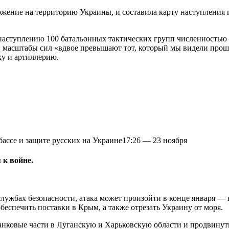
ржение на территорию Украины, и составила карту наступления 
 наступлению 100 батальонных тактических групп численность
масштабы сил «вдвое превышают тот, который мы видели прошл
ку и артиллерию.
ссе и защите русских на Украине
17:26
—
23 ноября
 к войне.
ужбах безопасности, атака может произойти в конце января — н
еспечить поставки в Крым, а также отрезать Украину от моря.
анковые части в Луганскую и Харьковскую области и продвинут