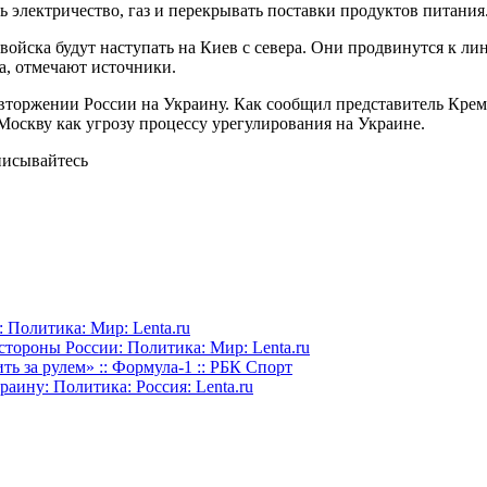
ть электричество, газ и перекрывать поставки продуктов питания
ойска будут наступать на Киев с севера. Они продвинутся к ли
а, отмечают источники.
 вторжении России на Украину. Как сообщил представитель Кр
Москву как угрозу процессу урегулирования на Украине.
дписывайтесь
 Политика: Мир: Lenta.ru
стороны России: Политика: Мир: Lenta.ru
 за рулем» :: Формула-1 :: РБК Спорт
раину: Политика: Россия: Lenta.ru