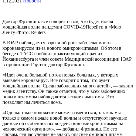
1.12.2021
Новости
Доктор Фрэнкиш: все говорит о том, что будет новая
мощнейшая волна пандемии COVID-19Перейти в «Мою
Ленту»
Фото: Reuters
В ЮАР наблюдается взрывной рост заболеваемости
коронавирусом из-за нового омикрон-штамма. Об этом в
беседе с ТАСС сообщил практикующий врач из
Йоханнесбурга и член совета Медицинской ассоциации ЮАР
в провинции Гаутенг доктор Фрэнкиш.
«Идет очень большой поток новых больных, у которых
выявлен коронавирус. Все говорит о том, что будет
мощнейшая волна. Среди заболевших много детей», — заявил
медик агентству. Он также отметил, что у всех заболевших
новым штаммом наблюдаются легкие симптомы. Это
позволяет им лечиться дома.
«Однако такое положение может измениться, так как мы
только в самом начале новой волны и отсутствуют научные
данные об особенностях воздействия омикрон-штамма на
человеческий организм», — добавил Фрэнкиш. По его
словам, сейчас ученые не знают, опаснее омикрон-штамм