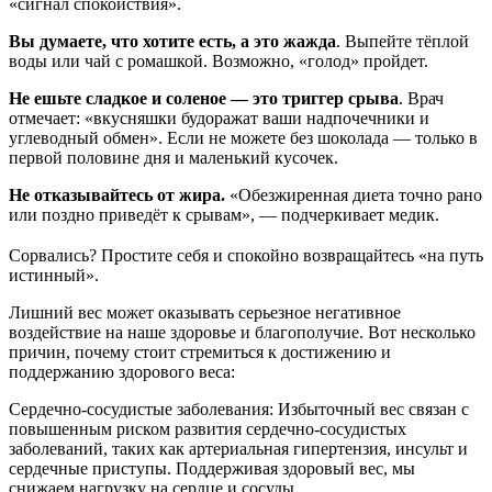
«сигнал спокойствия».
Вы думаете, что хотите есть, а это жажда
. Выпейте тёплой
воды или чай с ромашкой. Возможно, «голод» пройдет.
Не ешьте сладкое и соленое — это триггер срыва
. Врач
отмечает: «вкусняшки будоражат ваши надпочечники и
углеводный обмен». Если не можете без шоколада — только в
первой половине дня и маленький кусочек.
Не отказывайтесь от жира.
«Обезжиренная диета точно рано
или поздно приведёт к срывам», — подчеркивает медик.
⠀
Сорвались? Простите себя и спокойно возвращайтесь «на путь
истинный».
Лишний вес может оказывать серьезное негативное
воздействие на наше здоровье и благополучие. Вот несколько
причин, почему стоит стремиться к достижению и
поддержанию здорового веса:
Сердечно-сосудистые заболевания: Избыточный вес связан с
повышенным риском развития сердечно-сосудистых
заболеваний, таких как артериальная гипертензия, инсульт и
сердечные приступы. Поддерживая здоровый вес, мы
снижаем нагрузку на сердце и сосуды.