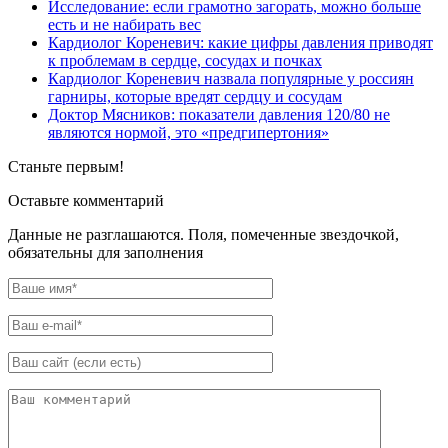
Исследование: если грамотно загорать, можно больше
есть и не набирать вес
Кардиолог Кореневич: какие цифры давления приводят
к проблемам в сердце, сосудах и почках
Кардиолог Кореневич назвала популярные у россиян
гарниры, которые вредят сердцу и сосудам
Доктор Мясников: показатели давления 120/80 не
являются нормой, это «предгипертония»
Станьте первым!
Оставьте комментарий
Данные не разглашаются. Поля, помеченные звездочкой,
обязательны для заполнения