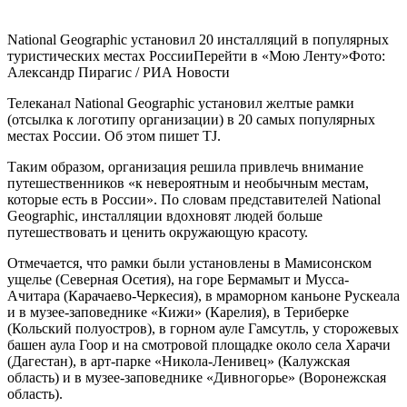
National Geographic установил 20 инсталляций в популярных
туристических местах РоссииПерейти в «Мою Ленту»
Фото:
Александр Пирагис / РИА Новости
Телеканал National Geographic установил желтые рамки
(отсылка к логотипу организации) в 20 самых популярных
местах России. Об этом пишет TJ.
Таким образом, организация решила привлечь внимание
путешественников «к невероятным и необычным местам,
которые есть в России». По словам представителей National
Geographic, инсталляции вдохновят людей больше
путешествовать и ценить окружающую красоту.
Отмечается, что рамки были установлены в Мамисонском
ущелье (Северная Осетия), на горе Бермамыт и Мусса-
Ачитара (Карачаево-Черкесия), в мраморном каньоне Рускеала
и в музее-заповеднике «Кижи» (Карелия), в Териберке
(Кольский полуостров), в горном ауле Гамсутль, у сторожевых
башен аула Гоор и на смотровой площадке около села Харачи
(Дагестан), в арт-парке «Никола-Ленивец» (Калужская
область) и в музее-заповеднике «Дивногорье» (Воронежская
область).